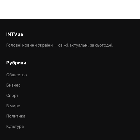
INTVua
Головні новини України — свіжі, актуальні, за сьогодні.
Рубрики
Общество
Бизнес
Спорт
В мире
Политика
Культура