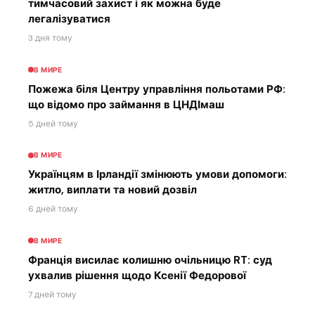
тимчасовий захист і як можна буде
легалізуватися
3 дня тому
В МИРЕ
Пожежа біля Центру управління польотами РФ:
що відомо про займання в ЦНДІмаш
5 дней тому
В МИРЕ
Українцям в Ірландії змінюють умови допомоги:
житло, виплати та новий дозвіл
6 дней тому
В МИРЕ
Франція висилає колишню очільницю RT: суд
ухвалив рішення щодо Ксенії Федорової
7 дней тому