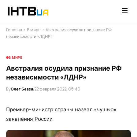
Перейти
до
контенту
Головна
›
В мире
›
Австралия осудила признание РФ
независимости «ЛДНР»
В МИРЕ
Австралия осудила признание РФ
независимости «ЛДНР»
By
Олег Бевзя
/
22 февраля 2022, 05:40
Премьер-министр страны назвал «чушью»
заявления России