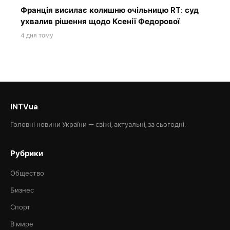
Франція висилає колишню очільницю RT: суд
ухвалив рішення щодо Ксенії Федорової
4 дня тому
INTVua
Головні новини України — свіжі, актуальні, за сьогодні.
Рубрики
Общество
Бизнес
Спорт
В мире