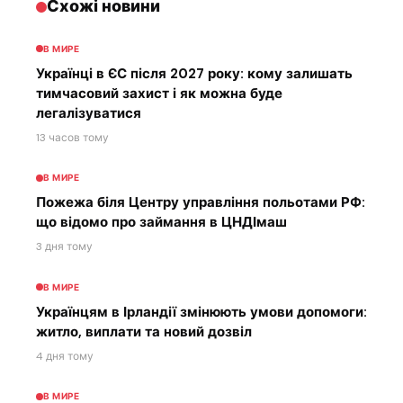
Схожі новини
В МИРЕ
Українці в ЄС після 2027 року: кому залишать
тимчасовий захист і як можна буде
легалізуватися
13 часов тому
В МИРЕ
Пожежа біля Центру управління польотами РФ:
що відомо про займання в ЦНДІмаш
3 дня тому
В МИРЕ
Українцям в Ірландії змінюють умови допомоги:
житло, виплати та новий дозвіл
4 дня тому
В МИРЕ