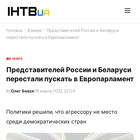
Перейти
до
контенту
Головна
›
В мире
›
Представителей России и Беларуси
перестали пускать в Европарламент
В МИРЕ
Представителей России и Беларуси
перестали пускать в Европарламент
By
Олег Бевзя
/
18 марта 2022, 22:04
Политики решили, что агрессору не место
среди демократических стран