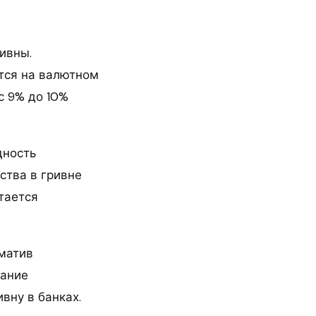
ивны.
тся на валютном
с 9% до 10%
дность
ства в гривне
тается
рматив
вание
вну в банках.