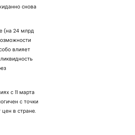
ожиданно снова
е (на 24 млрд
возможности
собо влияет
хликвидность
рез
ях с 11 марта
логичен с точки
цен в стране.