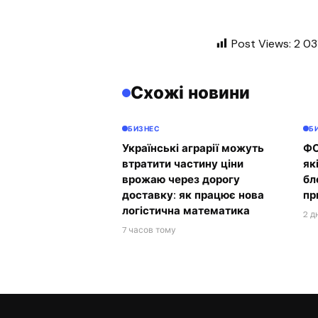
Post Views:
2 03
Схожі новини
БИЗНЕС
Б
Українські аграрії можуть
ФО
втратити частину ціни
як
врожаю через дорогу
бл
доставку: як працює нова
пр
логістична математика
2 д
7 часов тому