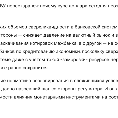
НБУ перестарался: почему курс доллара сегодня не
ких объемов сверхликвидности в банковской систем
 стороны — снижает давление на валютный рынок и 
раскачивания котировок межбанка, а с другой — не о
банков по кредитованию экономики, поскольку свер
стеме даже с учетом такой «заморозки» ресурсов че
все равно сохранится.
е норматива резервирования в сложившихся услови
 давно назревший шаг со стороны регулятора. И он 
мости влияния монетарными инструментами на рост 