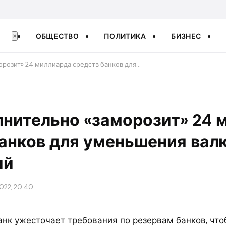
ОБЩЕСТВО
ПОЛИТИКА
БИЗНЕС
×
розит» 24 миллиарда средств банков для…
лнительно «заморозит» 24 
банков для уменьшения вал
ий
022, 20:40
нк ужесточает требования по резервам банков, что