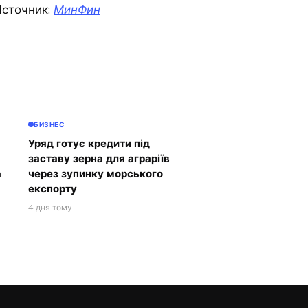
сточник:
МинФин
БИЗНЕС
Уряд готує кредити під
заставу зерна для аграріїв
а
через зупинку морського
експорту
4 дня тому