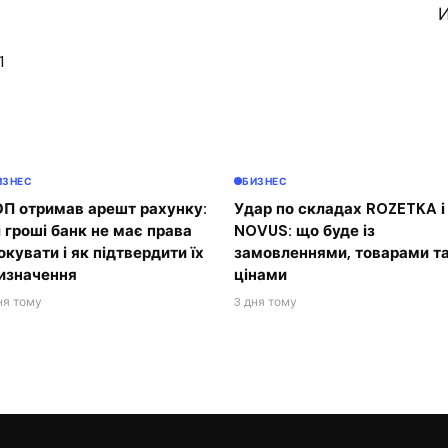
И
1
ИЗНЕС
БИЗНЕС
П отримав арешт рахунку:
Удар по складах ROZETKA і
і гроші банк не має права
NOVUS: що буде із
окувати і як підтвердити їх
замовленнями, товарами т
изначення
цінами
ня тому
3 дня тому