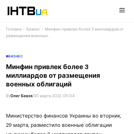
Перейти
до
контенту
Головна
›
Бизнес
›
Минфин привлек более 3 миллиардов от
размещения военных…
БИЗНЕС
Минфин привлек более 3
миллиардов от размещения
военных облигаций
By
Олег Бевзя
/
30 марта 2022, 05:04
Министерство финансов Украины во вторник,
29 марта, разместило военные облигации