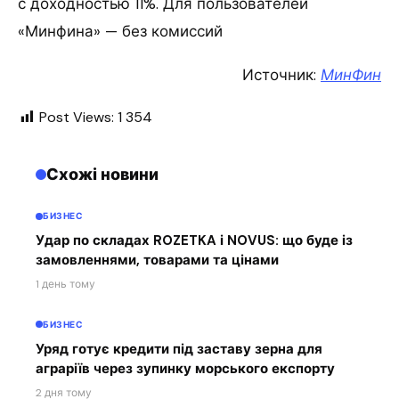
с доходностью 11%. Для пользователей
«Минфина» — без комиссий
Источник:
МинФин
Post Views:
1 354
Схожі новини
БИЗНЕС
Удар по складах ROZETKA і NOVUS: що буде із
замовленнями, товарами та цінами
1 день тому
БИЗНЕС
Уряд готує кредити під заставу зерна для
аграріїв через зупинку морського експорту
2 дня тому