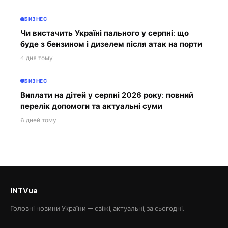
БИЗНЕС
Чи вистачить Україні пального у серпні: що
буде з бензином і дизелем після атак на порти
4 дня тому
БИЗНЕС
Виплати на дітей у серпні 2026 року: повний
перелік допомоги та актуальні суми
6 дней тому
INTVua
Головні новини України — свіжі, актуальні, за сьогодні.