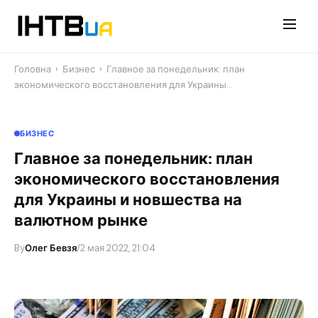
Перейти
до
контенту
Головна
›
Бизнес
›
Главное за понедельник: план
экономического восстановления для Украины…
БИЗНЕС
Главное за понедельник: план
экономического восстановления
для Украины и новшества на
валютном рынке
By
Олег Бевзя
/
2 мая 2022, 21:04