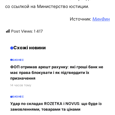
со ссылкой на Министерство юстиции.
Источник:
МинФин
Post Views:
1 417
Схожі новини
БИЗНЕС
ФОП отримав арешт рахунку: які гроші банк не
має права блокувати і як підтвердити їх
призначення
14 часов тому
БИЗНЕС
Удар по складах ROZETKA і NOVUS: що буде із
замовленнями, товарами та цінами