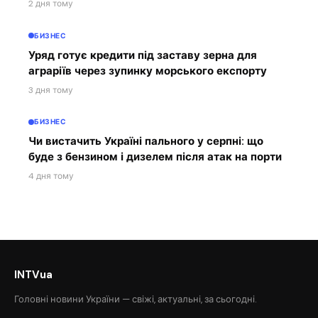
2 дня тому
БИЗНЕС
Уряд готує кредити під заставу зерна для
аграріїв через зупинку морського експорту
3 дня тому
БИЗНЕС
Чи вистачить Україні пального у серпні: що
буде з бензином і дизелем після атак на порти
4 дня тому
INTVua
Головні новини України — свіжі, актуальні, за сьогодні.