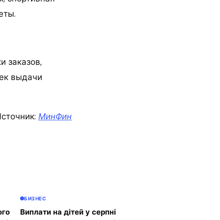
еты.
и заказов,
чек выдачи
сточник:
МинФин
БИЗНЕС
ого
Виплати на дітей у серпні