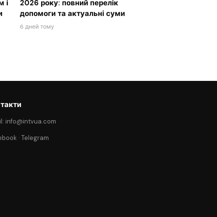
м і
2026 року: повний перелік
и
допомоги та актуальні суми
6 дней тому
такти
l: info@intvua.com
ebook
·
Telegram