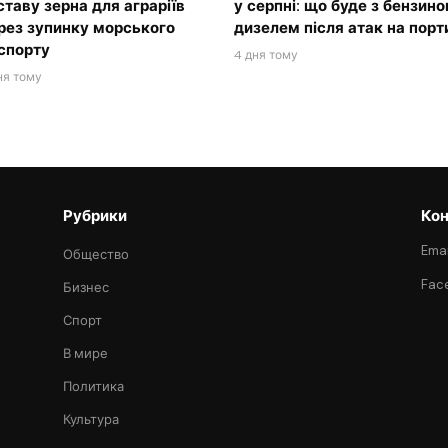
ставу зерна для аграріїв
у серпні: що буде з бензино
рез зупинку морського
дизелем після атак на порт
спорту
4 дня тому
ня тому
Рубрики
Кон
Emai
Общество
Fac
Бизнес
Спорт
В мире
Политика
Культура