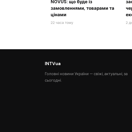
NOVUS: що буде із
за
замовленнями, товарами та
че
цінами
ек
22 часа тому
2 д
INTVua
Головні новини України — свіжі, актуальні, за
сьогодні.