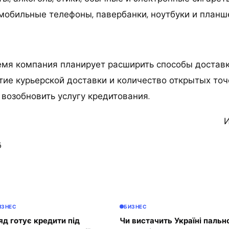
 мобильные телефоны, павербанки, ноутбуки и планш
мя компания планирует расширить способы доставк
тие курьерской доставки и количество открытых то
 возобновить услугу кредитования.
И
5
ИЗНЕС
БИЗНЕС
яд готує кредити під
Чи вистачить Україні пальн