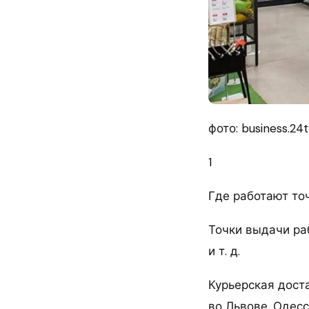
фото: business.24t
1
Где работают то
Точки выдачи раб
и т. д.
Курьерская дост
во Львове, Одесс