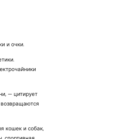
и и очки.
тики.
лектрочайники
ни, — цитирует
о возвращаются
я кошек и собак,
ы, спортивная