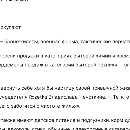
покупают
— бронежилеты, военная форма, тактические перчатк
ыросли продажи в категориях бытовой химии и косме
рдсмены продаж в категории бытовой техники — э
вернуть себе хотя бы частицу своей привычной жиз
учредителя Rozetka Владислава Чечоткина. — Те, кт
его заботятся о чистоте жилья».
 также имеют детское питание и подгузники, корм дл
ы, алкоголь, стики, обычные и электронные сигарет