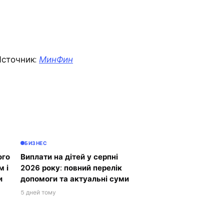
сточник:
МинФин
БИЗНЕС
ого
Виплати на дітей у серпні
м і
2026 року: повний перелік
и
допомоги та актуальні суми
5 дней тому