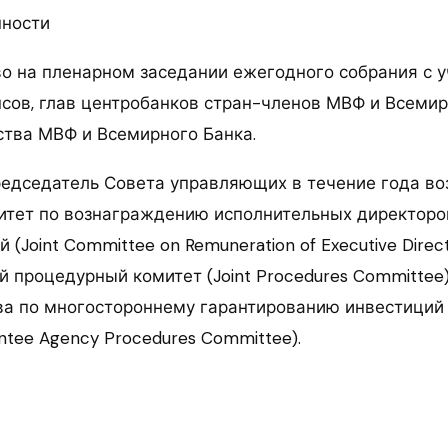
нности
о на пленарном заседании ежегодного собрания с 
сов, глав центробанков стран-членов МВФ и Всемир
ства МВФ и Всемирного Банка.
редседатель Совета управляющих в течение года во
тет по вознаграждению исполнительных директоро
 (Joint Committee on Remuneration of Executive Direct
ий процедурный комитет (Joint Procedures Committe
а по многостороннему гарантированию инвестиций (M
ntee Agency Procedures Committee).