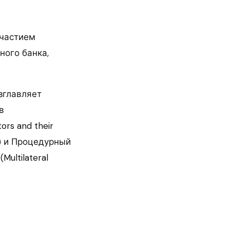
участием
ного банка,
зглавляет
в
ors and their
e) и Процедурный
ultilateral