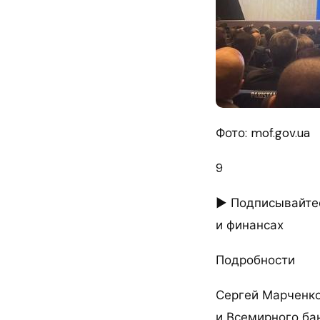
Фото: mof.gov.ua
9
► Подписывайтес
и финансах
Подробности
Сергей Марченко
и Всемирного бан