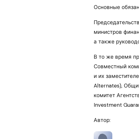
Основные обяза
Председательств
министров финан
а также руковод
В то же время п
Совместный коми
и их заместителей
Alternates), Общ
комитет Агентств
Investment Guara
Автор: