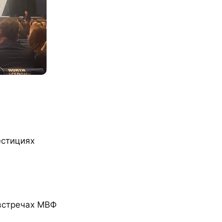
естициях
встречах МВФ