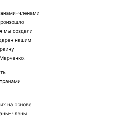
ранами-членами
произошло
мя мы создали
одарен нашим
краину
Марченко.
сть
странами
их на основе
траны-члены