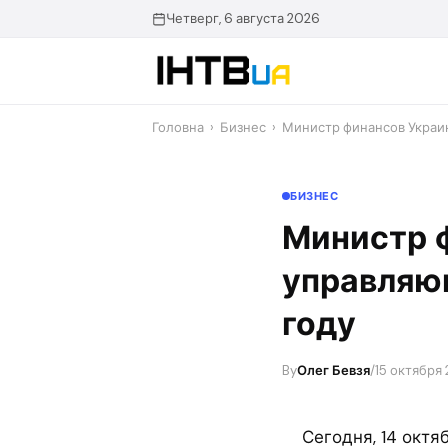
Перейти
Четверг, 6 августа 2026
до
контенту
Головна
›
Бизнес
›
Министр финансов Украи
БИЗНЕС
Министр 
управляю
году
By
Олег Бевзя
/
15 октября
Сегодня, 14 окт