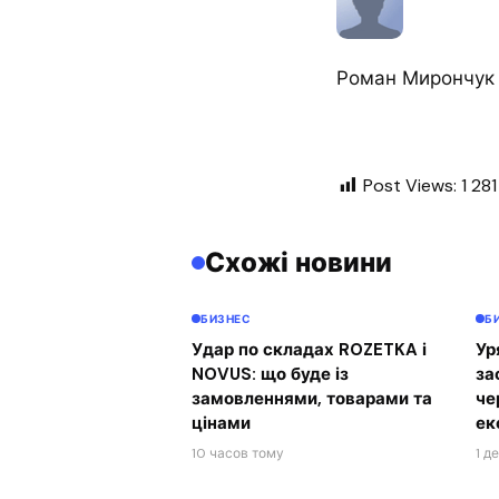
Роман Мирончук
Post Views:
1 281
Схожі новини
БИЗНЕС
Б
Удар по складах ROZETKA і
Ур
NOVUS: що буде із
за
замовленнями, товарами та
че
цінами
ек
10 часов тому
1 д