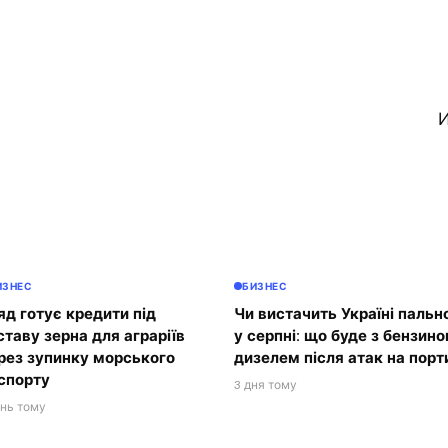
И
ИЗНЕС
БИЗНЕС
яд готує кредити під
Чи вистачить Україні пальн
ставу зерна для аграріїв
у серпні: що буде з бензино
рез зупинку морського
дизелем після атак на порт
спорту
3 дня тому
ень тому