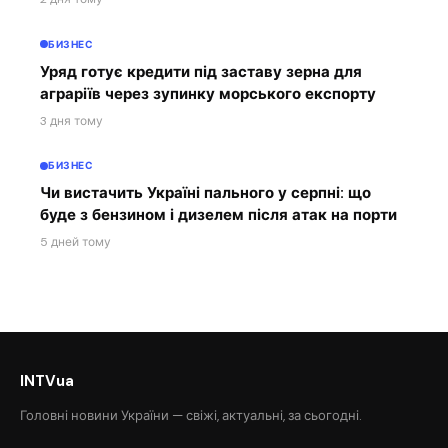
БИЗНЕС
Уряд готує кредити під заставу зерна для
аграріїв через зупинку морського експорту
3 дня тому
БИЗНЕС
Чи вистачить Україні пального у серпні: що
буде з бензином і дизелем після атак на порти
5 дней тому
INTVua
Головні новини України — свіжі, актуальні, за сьогодні.