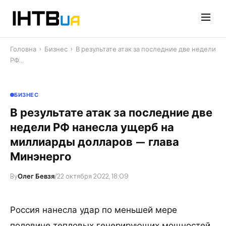
Перейти
до
контенту
Головна
›
Бизнес
›
В результате атак за последние две недели
РФ…
БИЗНЕС
В результате атак за последние две
недели РФ нанесла ущерб на
миллиарды долларов — глава
Минэнерго
By
Олег Бевзя
/
22 октября 2022, 18:09
Россия нанесла удар по меньшей мере
половине тепловых генерирующих мощностей