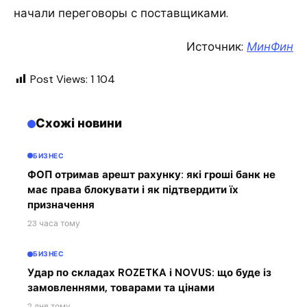
начали переговоры с поставщиками.
Источник:
МинФин
Post Views:
1 104
Схожі новини
БИЗНЕС
ФОП отримав арешт рахунку: які гроші банк не
має права блокувати і як підтвердити їх
призначення
23 часа тому
БИЗНЕС
Удар по складах ROZETKA і NOVUS: що буде із
замовленнями, товарами та цінами
2 дня тому