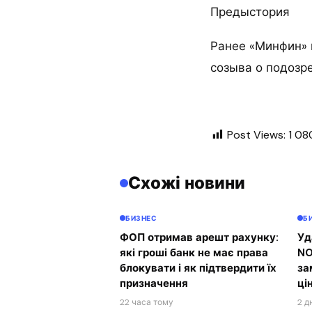
Предыстория
Ранее «Минфин» 
созыва о подозре
Post Views:
1 08
Схожі новини
БИЗНЕС
Б
ФОП отримав арешт рахунку:
Уд
які гроші банк не має права
NO
блокувати і як підтвердити їх
за
призначення
ці
22 часа тому
2 д