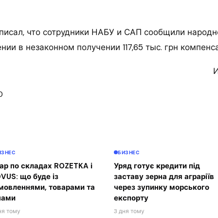
писал, что сотрудники НАБУ и САП сообщили народн
нии в незаконном получении 117,65 тыс. грн компенс
И
0
ИЗНЕС
БИЗНЕС
ар по складах ROZETKA і
Уряд готує кредити під
VUS: що буде із
заставу зерна для аграріїв
мовленнями, товарами та
через зупинку морського
нами
експорту
ня тому
3 дня тому