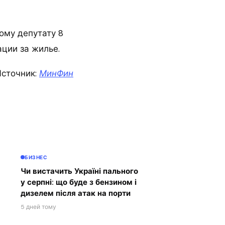
ому депутату 8
ации за жилье.
сточник:
МинФин
БИЗНЕС
Чи вистачить Україні пального
у серпні: що буде з бензином і
дизелем після атак на порти
5 дней тому