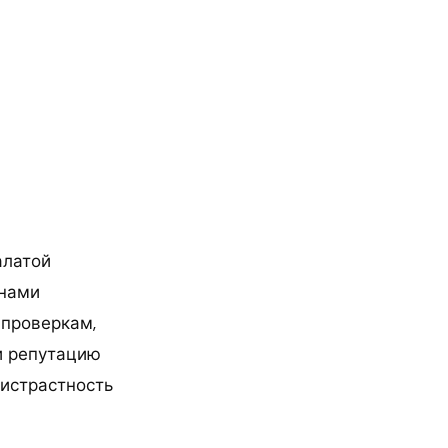
алатой
анами
 проверкам,
 и репутацию
ристрастность