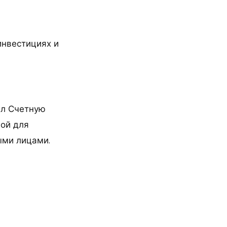
инвестициях и
ил Счетную
ной для
ыми лицами.