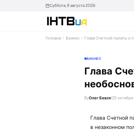
Перейти
Суббота, 8 августа 2026
до
контенту
Головна
›
Бизнес
›
Глава Счетной палаты о 
БИЗНЕС
Глава Сче
необосно
By
Олег Бевзя
/
25 октября
Глава Счетной п
в незаконном пол