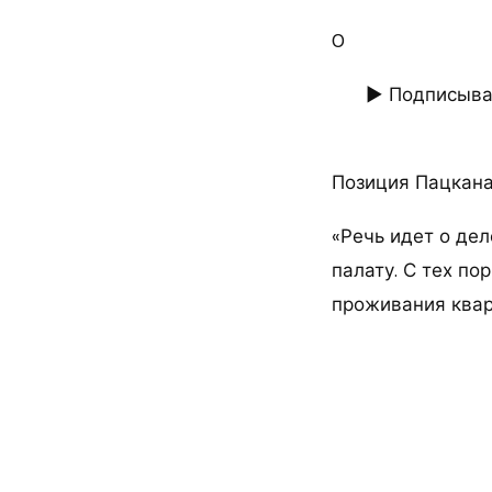
0
► Подписывай
Позиция Пацкан
«Речь идет о дел
палату. С тех п
проживания квар