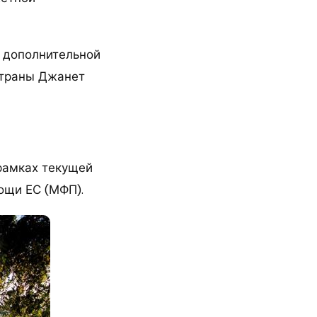
е дополнительной
страны Джанет
 рамках текущей
ощи ЕС (МФП).