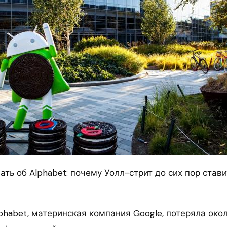
нать об Alphabet: почему Уолл-стрит до сих пор ста
phabet, материнская компания Google, потеряла око