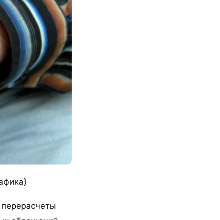
афика)
е перерасчеты