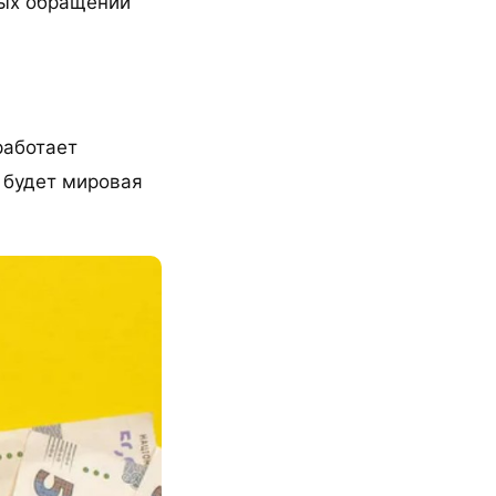
ных обращений
работает
 будет мировая