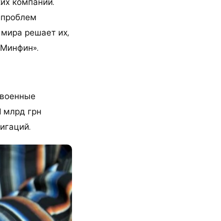
их компаний.
х проблем
 мира решает их,
«Минфин».
 военные
1 млрд грн
игаций.