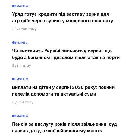
БИЗНЕС
Уряд готує кредити під заставу зерна для
аграріїв через зупинку морського експорту
19 часов тому
БИЗНЕС
Чи вистачить Україні пального у серпні: що
буде з бензином і дизелем після атак на порти
3 дня тому
БИЗНЕС
Виплати на дітей у серпні 2026 року: повний
перелік допомоги та актуальні суми
5 дней тому
БИЗНЕС
Пенсія за вислугу років після звільнення: суд
назвав дату, з якої військовому мають