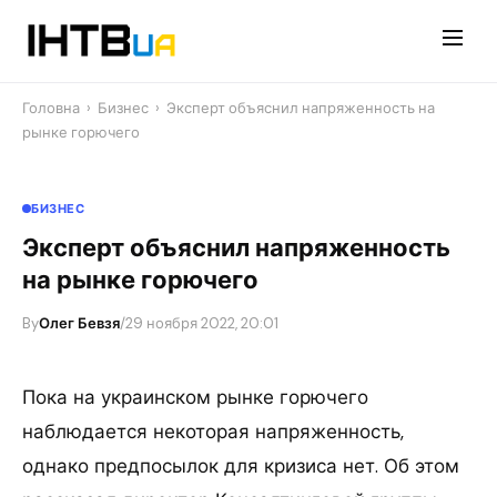
Перейти
до
контенту
Головна
›
Бизнес
›
Эксперт объяснил напряженность на
рынке горючего
БИЗНЕС
Эксперт объяснил напряженность
на рынке горючего
By
Олег Бевзя
/
29 ноября 2022, 20:01
Пока на украинском рынке горючего
наблюдается некоторая напряженность,
однако предпосылок для кризиса нет. Об этом