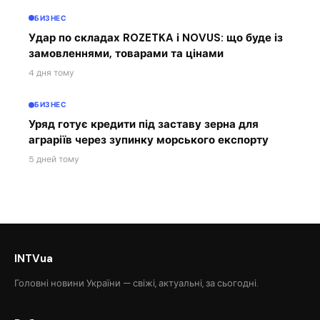
БИЗНЕС
Удар по складах ROZETKA і NOVUS: що буде із
замовленнями, товарами та цінами
4 дня тому
БИЗНЕС
Уряд готує кредити під заставу зерна для
аграріїв через зупинку морського експорту
5 дней тому
INTVua
Головні новини України — свіжі, актуальні, за сьогодні.