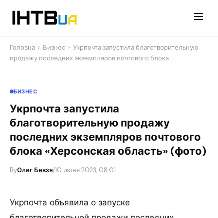
Перейти
до
контенту
Головна
›
Бизнес
›
Укрпочта запустила благотворительную
продажу последних экземпляров почтового блока…
БИЗНЕС
Укрпочта запустила
благотворительную продажу
последних экземпляров почтового
блока «Херсонская область» (фото)
By
Олег Бевзя
/
10 июня 2023, 08:01
Укрпочта объявила о запуске
благотворительной продажи последних