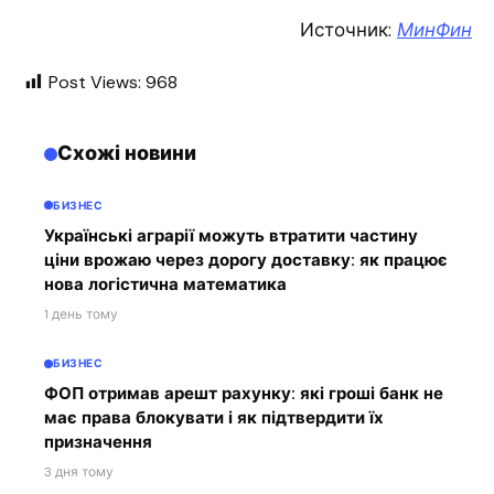
Источник:
МинФин
Post Views:
968
Схожі новини
БИЗНЕС
Українські аграрії можуть втратити частину
ціни врожаю через дорогу доставку: як працює
нова логістична математика
1 день тому
БИЗНЕС
ФОП отримав арешт рахунку: які гроші банк не
має права блокувати і як підтвердити їх
призначення
3 дня тому