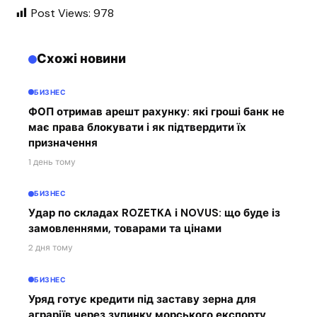
Post Views:
978
Схожі новини
БИЗНЕС
ФОП отримав арешт рахунку: які гроші банк не
має права блокувати і як підтвердити їх
призначення
1 день тому
БИЗНЕС
Удар по складах ROZETKA і NOVUS: що буде із
замовленнями, товарами та цінами
2 дня тому
БИЗНЕС
Уряд готує кредити під заставу зерна для
аграріїв через зупинку морського експорту