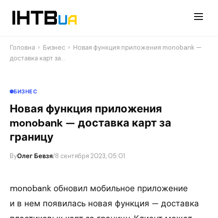
Перейти
до
контенту
Головна
›
Бизнес
›
Новая функция приложения monobank —
доставка карт за…
БИЗНЕС
Новая функция приложения
monobank — доставка карт за
границу
By
Олег Бевзя
/
8 сентября 2023, 05:01
monobank обновил мобильное приложение
и в нем появилась новая функция — доставка