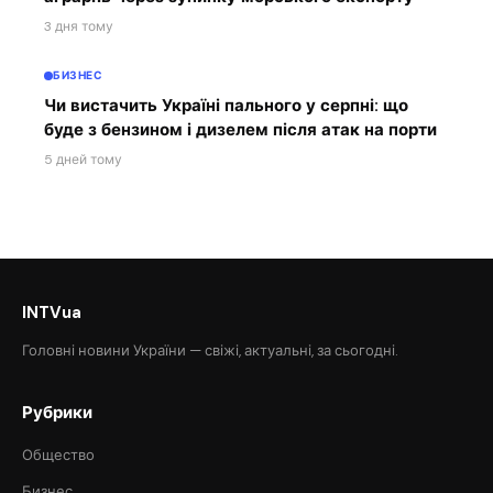
3 дня тому
БИЗНЕС
Чи вистачить Україні пального у серпні: що
буде з бензином і дизелем після атак на порти
5 дней тому
INTVua
Головні новини України — свіжі, актуальні, за сьогодні.
Рубрики
Общество
Бизнес