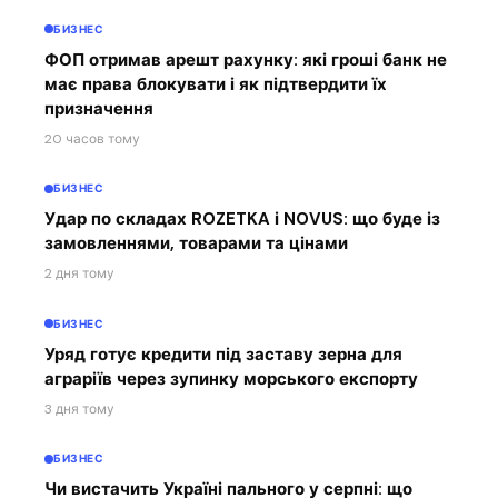
БИЗНЕС
ФОП отримав арешт рахунку: які гроші банк не
має права блокувати і як підтвердити їх
призначення
20 часов тому
БИЗНЕС
Удар по складах ROZETKA і NOVUS: що буде із
замовленнями, товарами та цінами
2 дня тому
БИЗНЕС
Уряд готує кредити під заставу зерна для
аграріїв через зупинку морського експорту
3 дня тому
БИЗНЕС
Чи вистачить Україні пального у серпні: що