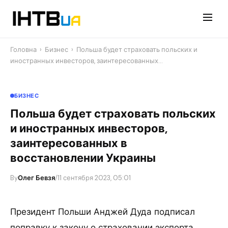
Перейти
до
контенту
Головна
›
Бизнес
›
Польша будет страховать польских и
иностранных инвесторов, заинтересованных…
БИЗНЕС
Польша будет страховать польских
и иностранных инвесторов,
заинтересованных в
восстановлении Украины
By
Олег Бевзя
/
11 сентября 2023, 05:01
Президент Польши Анджей Дуда подписал
поправку к закону о страховании экспорта,