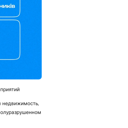
дприятий
я недвижимость,
 полуразрушенном