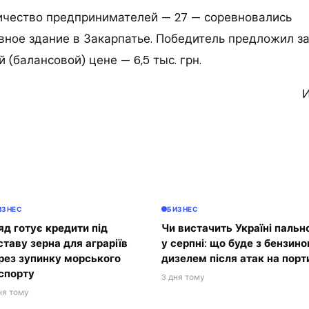
чество предпринимателей — 27 — соревновались
вное здание в Закарпатье. Победитель предложил за
 (балансовой) цене — 6,5 тыс. грн.
И
ИЗНЕС
БИЗНЕС
яд готує кредити під
Чи вистачить Україні пальн
ставу зерна для аграріїв
у серпні: що буде з бензино
рез зупинку морського
дизелем після атак на порт
спорту
3 дня тому
ня тому