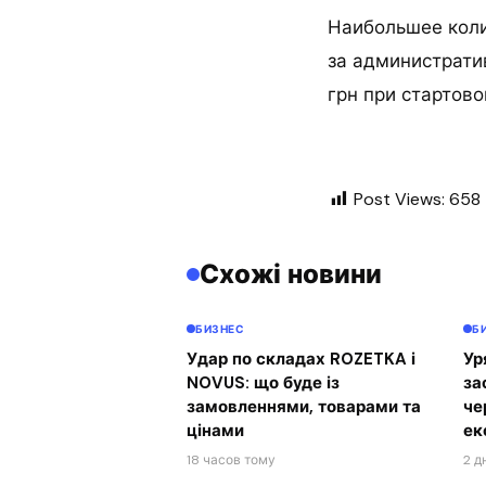
Наибольшее коли
за администрати
грн при стартовой
Post Views:
658
Схожі новини
БИЗНЕС
Б
Удар по складах ROZETKA і
Ур
NOVUS: що буде із
за
замовленнями, товарами та
че
цінами
ек
18 часов тому
2 д