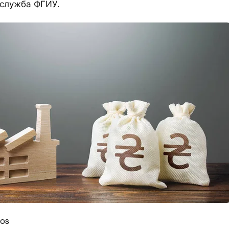
служба ФГИУ.
tos