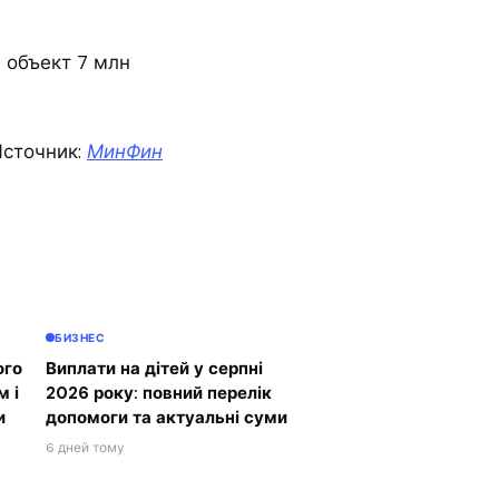
 объект 7 млн
сточник:
МинФин
БИЗНЕС
ого
Виплати на дітей у серпні
м і
2026 року: повний перелік
и
допомоги та актуальні суми
6 дней тому