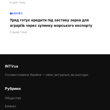
4 дня тому
БИЗНЕС
Уряд готує кредити під заставу зерна для
аграріїв через зупинку морського експорту
5 дней тому
INTVua
Головні новини України — свіжі, актуальні, за сьогодні.
Рубрики
Общество
Бизнес