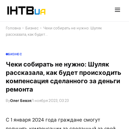
Перейти
до
контенту
Головна
›
Бизнес
›
Чеки собирать не нужно: Шуляк
рассказала, как будет…
БИЗНЕС
Чеки собирать не нужно: Шуляк
рассказала, как будет происходить
компенсация сделанного за деньги
ремонта
By
Олег Бевзя
/
1 ноября 2023, 03:23
С 1 января 2024 года граждане смогут
получить компенсации за сделанный за свой