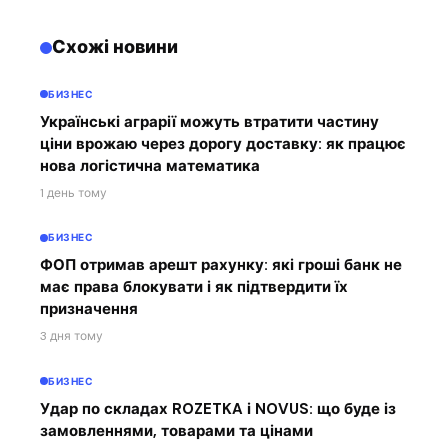
Схожі новини
БИЗНЕС
Українські аграрії можуть втратити частину
ціни врожаю через дорогу доставку: як працює
нова логістична математика
1 день тому
БИЗНЕС
ФОП отримав арешт рахунку: які гроші банк не
має права блокувати і як підтвердити їх
призначення
3 дня тому
БИЗНЕС
Удар по складах ROZETKA і NOVUS: що буде із
замовленнями, товарами та цінами