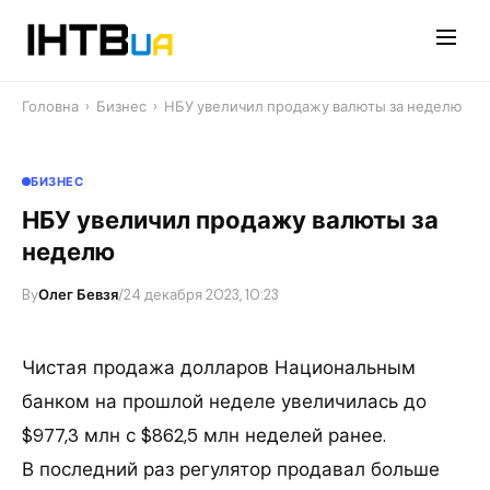
Перейти
до
контенту
Головна
›
Бизнес
›
НБУ увеличил продажу валюты за неделю
БИЗНЕС
НБУ увеличил продажу валюты за
неделю
By
Олег Бевзя
/
24 декабря 2023, 10:23
Чистая продажа долларов Национальным
банком на прошлой неделе увеличилась до
$977,3 млн с $862,5 млн неделей ранее.
В последний раз регулятор продавал больше