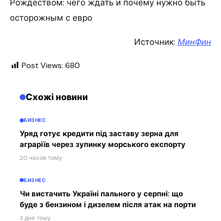
Рождеством: чего ждать и почему нужно быть
осторожным с евро
Источник:
МинФин
Post Views:
680
Схожі новини
БИЗНЕС
Уряд готує кредити під заставу зерна для
аграріїв через зупинку морського експорту
20 часов тому
БИЗНЕС
Чи вистачить Україні пального у серпні: що
буде з бензином і дизелем після атак на порти
3 дня тому