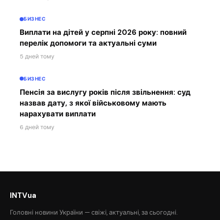
БИЗНЕС
Виплати на дітей у серпні 2026 року: повний
перелік допомоги та актуальні суми
5 дней тому
БИЗНЕС
Пенсія за вислугу років після звільнення: суд
назвав дату, з якої військовому мають
нарахувати виплати
6 дней тому
INTVua
Головні новини України — свіжі, актуальні, за сьогодні.