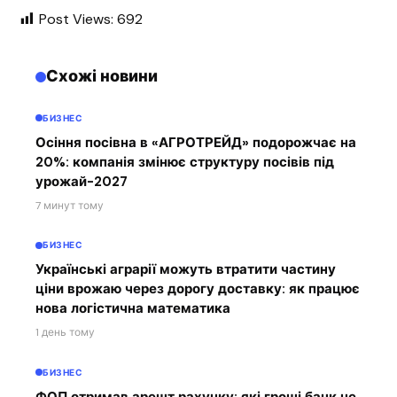
Post Views:
692
Схожі новини
БИЗНЕС
Осіння посівна в «АГРОТРЕЙД» подорожчає на
20%: компанія змінює структуру посівів під
урожай-2027
7 минут тому
БИЗНЕС
Українські аграрії можуть втратити частину
ціни врожаю через дорогу доставку: як працює
нова логістична математика
1 день тому
БИЗНЕС
ФОП отримав арешт рахунку: які гроші банк не