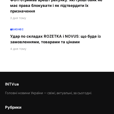
має права блокувати і як підтвердити їх
призначення
3 дня тому
БИЗНЕС
Удар по складах ROZETKA і NOVUS: що буде із
замовленнями, товарами та цінами
4 дня тому
INTVua
Головні новини України — свіжі, актуальні, за сьогодні.
Рубрики