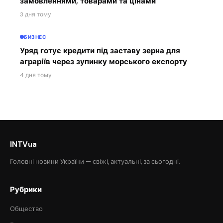
замовленнями, товарами та цінами
3 дня тому
БИЗНЕС
Уряд готує кредити під заставу зерна для
аграріїв через зупинку морського експорту
4 дня тому
INTVua
Головні новини України — свіжі, актуальні, за сьогодні.
Рубрики
Общество