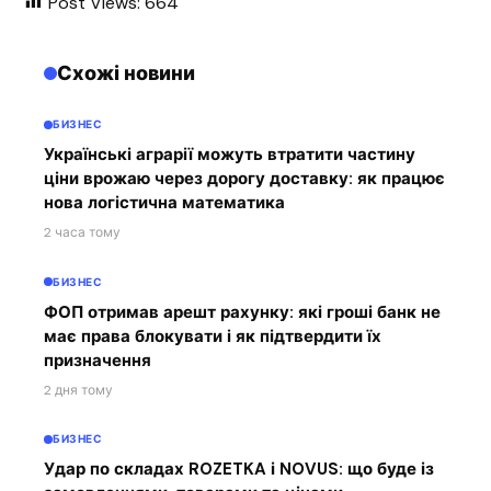
Post Views:
664
Схожі новини
БИЗНЕС
Українські аграрії можуть втратити частину
ціни врожаю через дорогу доставку: як працює
нова логістична математика
2 часа тому
БИЗНЕС
ФОП отримав арешт рахунку: які гроші банк не
має права блокувати і як підтвердити їх
призначення
2 дня тому
БИЗНЕС
Удар по складах ROZETKA і NOVUS: що буде із