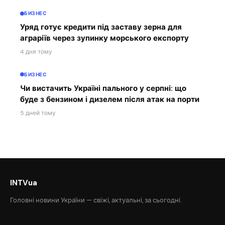
БИЗНЕС
Уряд готує кредити під заставу зерна для
аграріїв через зупинку морського експорту
4 дня тому
БИЗНЕС
Чи вистачить Україні пального у серпні: що
буде з бензином і дизелем після атак на порти
5 дней тому
INTVua
Головні новини України — свіжі, актуальні, за сьогодні.