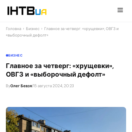
Перейти
до
контенту
Головна
›
Бизнес
›
Главное за четверг: «хрущевки», ОВГЗ и
«выборочный дефолт»
БИЗНЕС
Главное за четверг: «хрущевки»,
ОВГЗ и «выборочный дефолт»
By
Олег Бевзя
/
15 августа 2024, 20:23