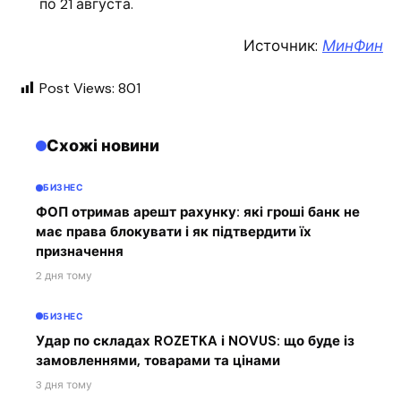
по 21 августа.
Источник:
МинФин
Post Views:
801
Схожі новини
БИЗНЕС
ФОП отримав арешт рахунку: які гроші банк не
має права блокувати і як підтвердити їх
призначення
2 дня тому
БИЗНЕС
Удар по складах ROZETKA і NOVUS: що буде із
замовленнями, товарами та цінами
3 дня тому