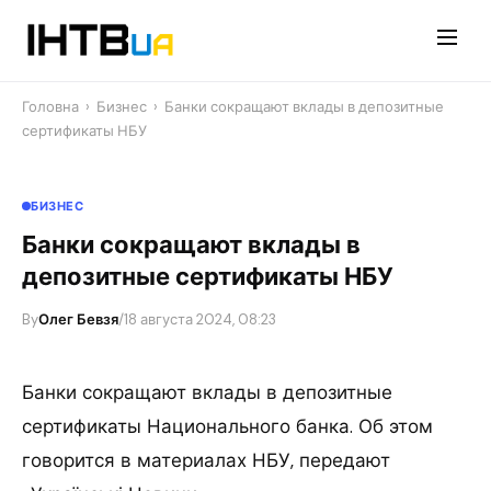
Перейти
до
контенту
Головна
›
Бизнес
›
Банки сокращают вклады в депозитные
сертификаты НБУ
БИЗНЕС
Банки сокращают вклады в
депозитные сертификаты НБУ
By
Олег Бевзя
/
18 августа 2024, 08:23
Банки сокращают вклады в депозитные
сертификаты Национального банка. Об этом
говорится в материалах НБУ, передают