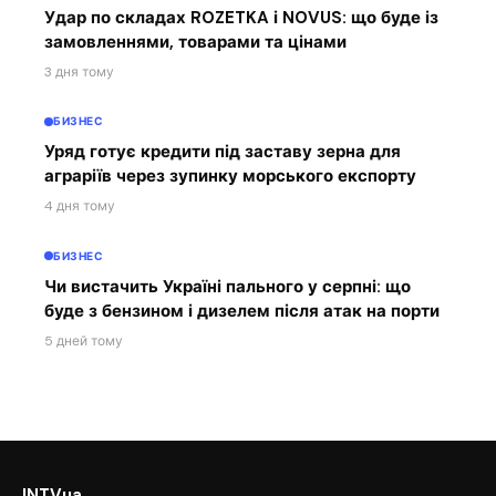
Удар по складах ROZETKA і NOVUS: що буде із
замовленнями, товарами та цінами
3 дня тому
БИЗНЕС
Уряд готує кредити під заставу зерна для
аграріїв через зупинку морського експорту
4 дня тому
БИЗНЕС
Чи вистачить Україні пального у серпні: що
буде з бензином і дизелем після атак на порти
5 дней тому
INTVua