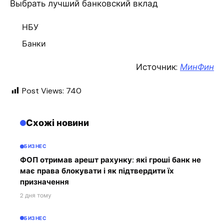
Выбрать лучший банковский вклад
НБУ
Банки
Источник:
МинФин
Post Views:
740
Схожі новини
БИЗНЕС
ФОП отримав арешт рахунку: які гроші банк не
має права блокувати і як підтвердити їх
призначення
2 дня тому
БИЗНЕС