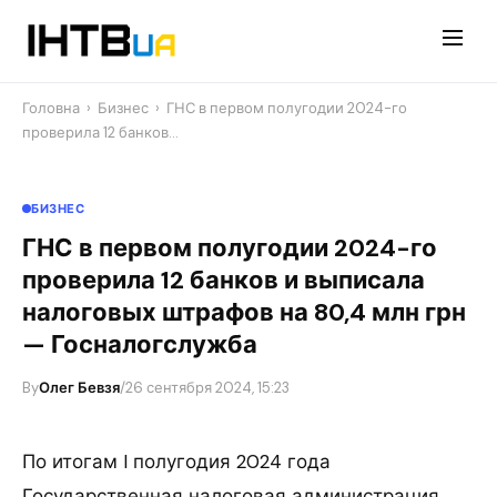
Перейти
до
контенту
Головна
›
Бизнес
›
ГНС в первом полугодии 2024-го
проверила 12 банков…
БИЗНЕС
ГНС в первом полугодии 2024-го
проверила 12 банков и выписала
налоговых штрафов на 80,4 млн грн
— Госналогслужба
By
Олег Бевзя
/
26 сентября 2024, 15:23
По итогам I полугодия 2024 года
Государственная налоговая администрация