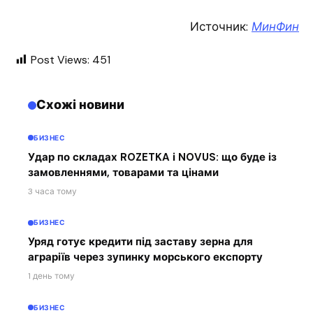
Источник:
МинФин
Post Views:
451
Схожі новини
БИЗНЕС
Удар по складах ROZETKA і NOVUS: що буде із
замовленнями, товарами та цінами
3 часа тому
БИЗНЕС
Уряд готує кредити під заставу зерна для
аграріїв через зупинку морського експорту
1 день тому
БИЗНЕС