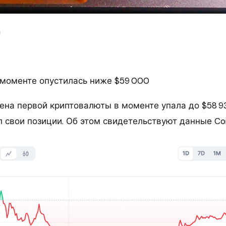
m
 моменте опустилась ниже $59 000
ена первой криптовалюты в моменте упала до $58 9
л свои позиции. Об этом свидетельствуют данные Co