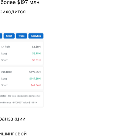
более $197 млн.
приходится
ранзакции
фишинговой