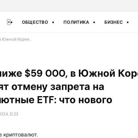
ОБЩЕСТВО
ПОЛИТИКА
БИЗНЕС
×
 в Южной Корее…
ниже $59 000, в Южной Кор
т отмену запрета на
ютные ETF: что нового
024, 12:23
е криптовалют.