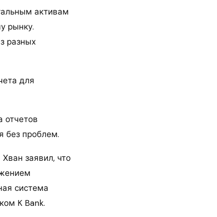
туальным активам
у рынку.
из разных
чета для
а отчетов
 без проблем.
Хван заявил, что
ожением
ная система
ком K Bank.