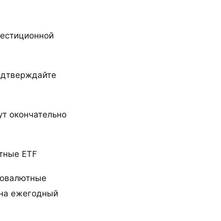
вестиционной
подтверждайте
ут окончательно
тные ETF
товалютные
 на ежегодный