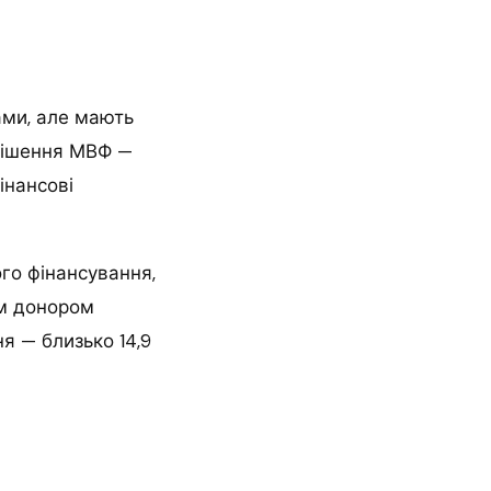
ами, але мають
 рішення МВФ —
інансові
го фінансування,
им донором
я — близько 14,9