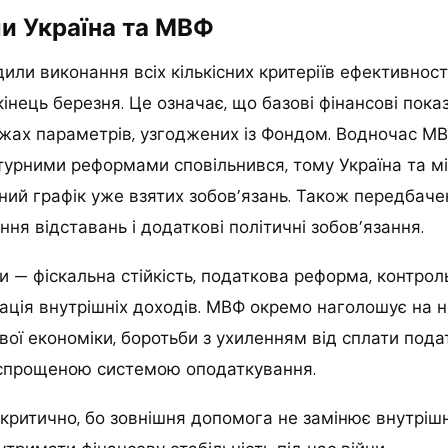
и Україна та МВФ
или виконання всіх кількісних критеріїв ефективност
кінець березня. Це означає, що базові фінансові пока
жах параметрів, узгоджених із Фондом. Водночас МВ
турними реформами сповільнився, тому Україна та мі
ий графік уже взятих зобов’язань. Також передбачен
ння відставань і додаткові політичні зобов’язання.
и — фіскальна стійкість, податкова реформа, контро
ізація внутрішніх доходів. МВФ окремо наголошує на н
вої економіки, боротьби з ухиленням від сплати подат
спрощеною системою оподаткування.
ритично, бо зовнішня допомога не замінює внутрішн