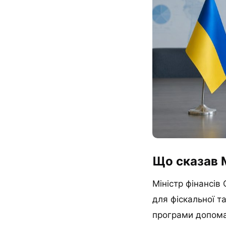
Що сказав 
Міністр фінансі
для фіскальної т
програми допомаг