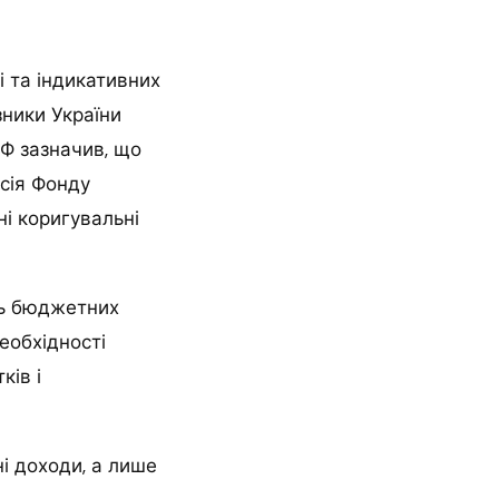
і та індикативних
зники України
Ф зазначив, що
сія Фонду
і коригувальні
ль бюджетних
еобхідності
ків і
і доходи, а лише