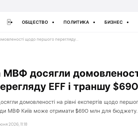
ОБЩЕСТВО
ПОЛИТИКА
БИЗНЕС
×
домовленості щодо першого перегляду…
а МВФ досягли домовленос
ерегляду EFF і траншу $69
осягли домовленості на рівні експертів щодо першог
ади МВФ Київ може отримати $690 млн для бюджету.
июня 2026, 11:18