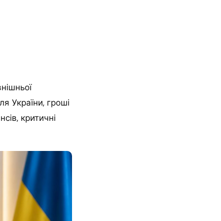
внішньої
я України, гроші
сів, критичні