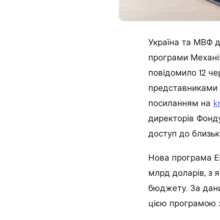
Україна та МВФ д
програми Механіз
повідомило 12 че
представниками 
посиланням на
k
директорів Фонд
доступ до близьк
Нова програма EF
млрд доларів, з 
бюджету. За дан
цією програмою з