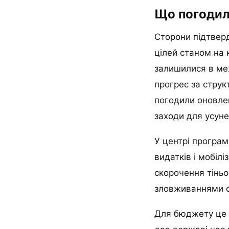
Що погодил
Сторони підтверд
цілей станом на 
залишилися в ме
прогрес за струк
погодили оновлен
заходи для усуне
У центрі програм
видатків і мобіл
скорочення тіньо
зловживаннями 
Для бюджету це к