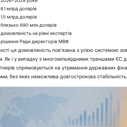
2026–2029 роки
8,1 млрд доларів
1,5 млрд доларів
близько 690 млн доларів
домовленість на рівні експертів
рішення Ради директорів МВФ
сті ця домовленість пов’язана з усією системою зо
и. Як і у випадку з многомільярдними траншами ЄС дл
тнерів спрямовуються на утримання державних фінан
ми, без яких неможлива довгострокова стабільність.