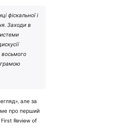
і фіскальної і
я. Заходи в
системи
искусії
о восьмого
ограмою
егляд», але за
аме про перший
irst Review of