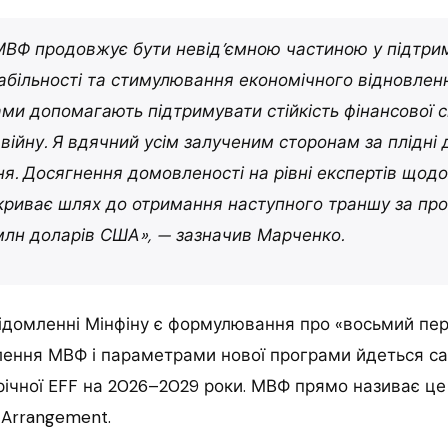
МВФ продовжує бути невід’ємною частиною у підтримц
абільності та стимулювання економічного відновленн
ми допомагають підтримувати стійкість фінансової 
війну. Я вдячний усім залученим сторонам за плідні д
я. Досягнення домовленості на рівні експертів щод
криває шлях до отримання наступного траншу за пр
лн доларів США», — зазначив Марченко.
ідомленні Мінфіну є формулювання про «восьмий пер
лення МВФ і параметрами нової програми йдеться с
ічної EFF на 2026–2029 роки. МВФ прямо називає це F
 Arrangement.