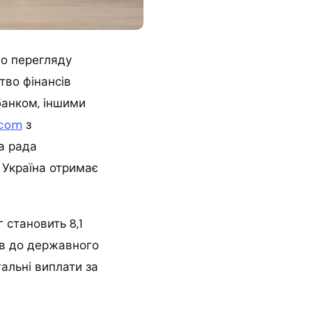
го перегляду
тво фінансів
банком, іншими
.com
з
а рада
 Україна отримає
 становить 8,1
ов до державного
альні виплати за