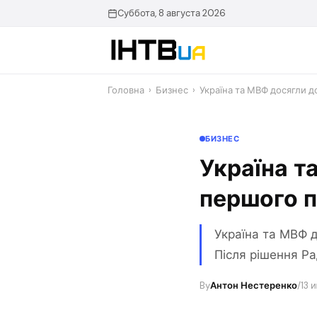
Перейти
Суббота, 8 августа 2026
до
контенту
Головна
›
Бизнес
›
Україна та МВФ досягли 
БИЗНЕС
Україна т
першого п
Україна та МВФ д
Після рішення Р
By
Антон Нестеренко
/
13 