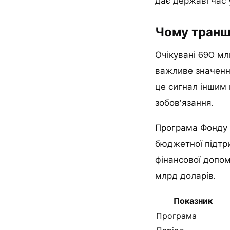
дає державі час 
Чому транш
Очікувані 690 м
важливе значенн
це сигнал іншим
зобов’язання.
Програма Фонду з
бюджетної підтр
фінансової допом
млрд доларів.
Показник
Програма