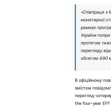
«Співпраця з 
монетарної ст
рамках програ
України попри 
протягом тижн
перегляду від
обсягом 690 м
В офіційному пов
змістом повідом
перегляд чотирир
the four-year EFF