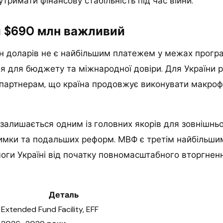
утримати фінансову стабільність під час війни.
 $690 млн важливий
лн доларів не є найбільшим платежем у межах прогр
я для бюджету та міжнародної довіри. Для України
 партнерам, що країна продовжує виконувати макроф
алишається одним із головних якорів для зовнішньо
имки та подальших реформ. МВФ є третім найбільш
оги Україні від початку повномасштабного вторгненн
Деталь
Extended Fund Facility, EFF