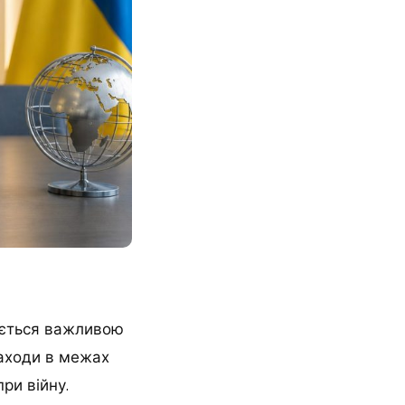
ається важливою
заходи в межах
ри війну.