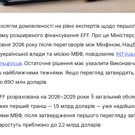
осягли домовленості на рівні експертів щодо першо
му розширеного фінансування EFF. Про це Міністерс
рвня 2026 року після переговорів між Мінфіном, Нац
української влади та місією МВФ, повідомляє
INTVua
mu.gov.ua
. Остаточне рішення має ухвалити Виконавч
у найближчими тижнями. Якщо перегляд затвердять,
о 690 млн доларів.
F розрахована на 2026–2029 роки. Її загальний обсяг
яких перший транш — 1,5 млрд доларів — уже надійш
ими МВФ, після затвердження першого перегляду заг
ростуть приблизно до 2,2 млрд доларів.