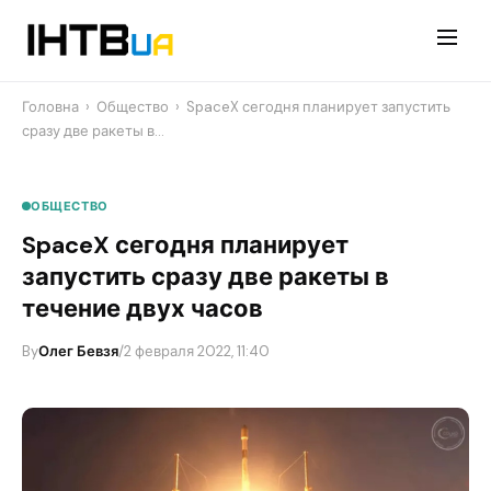
Перейти
до
контенту
Головна
›
Общество
›
SpaceX сегодня планирует запустить
сразу две ракеты в…
ОБЩЕСТВО
SpaceX сегодня планирует
запустить сразу две ракеты в
течение двух часов
By
Олег Бевзя
/
2 февраля 2022, 11:40