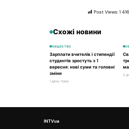
Post Views:
1 41
Схожі новини
ОБЩЕСТВО
О
Зарплати вчителів і стипендії
Св
студентів зростуть з 1
тр
вересня: нові суми та головні
ма
зміни
2 д
1 день тому
INTVua