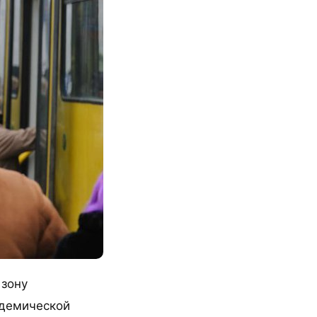
 зону
идемической