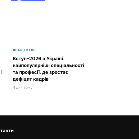
ОБЩЕСТВО
Вступ-2026 в Україні:
найпопулярніші спеціальності
1
та професії, де зростає
дефіцит кадрів
4 дня тому
такти