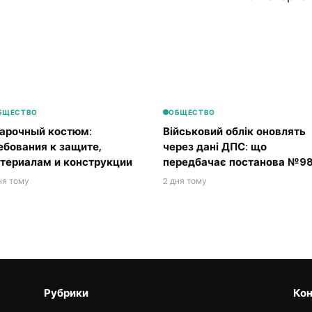
6
БЩЕСТВО
ОБЩЕСТВО
арочный костюм:
Військовий облік оновлять
ебования к защите,
через дані ДПС: що
териалам и конструкции
передбачає постанова №98
ня тому
2 дня тому
Рубрики
Кон