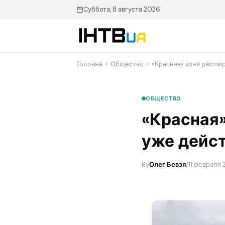
Перейти
Суббота, 8 августа 2026
до
контенту
Головна
›
Общество
›
«Красная» зона расшир
ОБЩЕСТВО
«Красная»
уже дейст
By
Олег Бевзя
/
11 февраля 