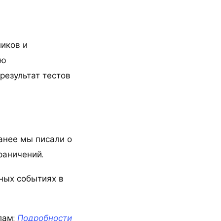
ников и
ью
результат тестов
анее мы писали о
раничений.
ных событиях в
лам:
Подробности