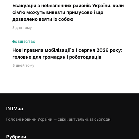
Евакуація з небезпечних районів України: коли
сім’ю можуть вивезти примусово і що
дозволено взяти із собою
3 дня тому
ОБЩЕСТВО
Нові правила мобілізації з 1 серпня 2026 року:
головне для громадян і роботодавців
6 дней тому
INTVua
Головні новини України — свіжі, актуальні, за сьогодні.
Рубрики