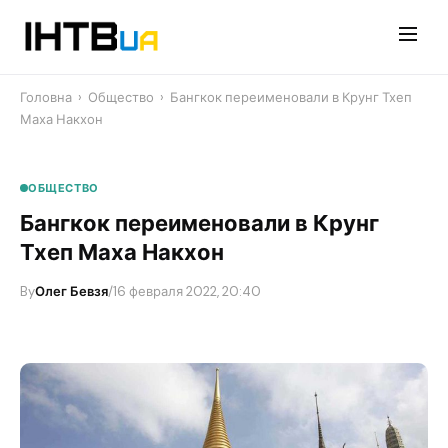
Перейти
до
контенту
Головна
›
Общество
›
Бангкок переименовали в Крунг Тхеп
Маха Накхон
ОБЩЕСТВО
Бангкок переименовали в Крунг
Тхеп Маха Накхон
By
Олег Бевзя
/
16 февраля 2022, 20:40