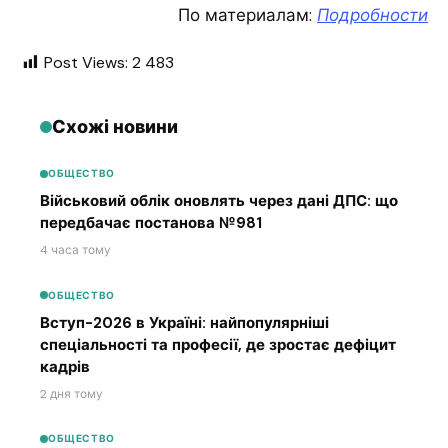
По материалам:
Подробности
Post Views:
2 483
Схожі новини
ОБЩЕСТВО
Військовий облік оновлять через дані ДПС: що
передбачає постанова №981
4 часа тому
ОБЩЕСТВО
Вступ-2026 в Україні: найпопулярніші
спеціальності та професії, де зростає дефіцит
кадрів
2 дня тому
ОБЩЕСТВО