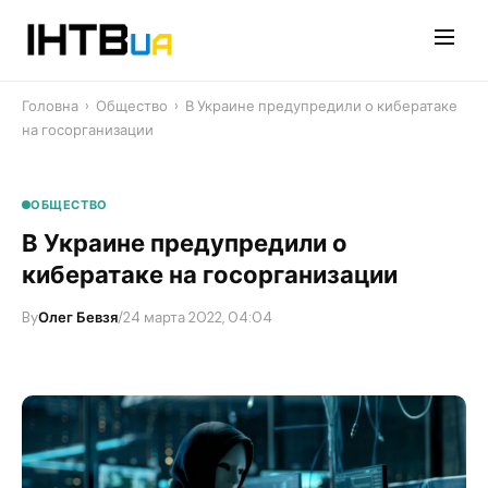
Перейти
до
контенту
Головна
›
Общество
›
В Украине предупредили о кибератаке
на госорганизации
ОБЩЕСТВО
В Украине предупредили о
кибератаке на госорганизации
By
Олег Бевзя
/
24 марта 2022, 04:04