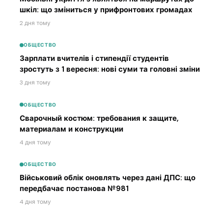
шкіл: що зміниться у прифронтових громадах
2 дня тому
ОБЩЕСТВО
Зарплати вчителів і стипендії студентів
зростуть з 1 вересня: нові суми та головні зміни
3 дня тому
ОБЩЕСТВО
Сварочный костюм: требования к защите,
материалам и конструкции
4 дня тому
ОБЩЕСТВО
Військовий облік оновлять через дані ДПС: що
передбачає постанова №981
4 дня тому