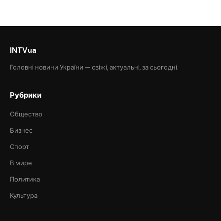
INTVua
Головні новини України — свіжі, актуальні, за сьогодні.
Рубрики
Общество
Бизнес
Спорт
В мире
Политика
Культура