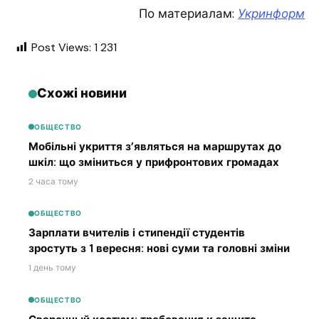
По материалам:
Укринформ
Post Views:
1 231
Схожі новини
ОБЩЕСТВО
Мобільні укриття з’являться на маршрутах до
шкіл: що зміниться у прифронтових громадах
2 часа тому
ОБЩЕСТВО
Зарплати вчителів і стипендії студентів
зростуть з 1 вересня: нові суми та головні зміни
1 день тому
ОБЩЕСТВО