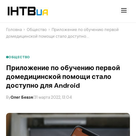
Перейти
до
контенту
Головна
›
Общество
›
Приложение по обучению первой
домедицинской помощи стало доступно…
ОБЩЕСТВО
Приложение по обучению первой
домедицинской помощи стало
доступно для Android
By
Олег Бевзя
/
31 марта 2022, 13:04