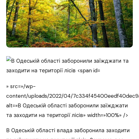
» src=»/wp-
content/uploads/2022/04/7c334f45400eedf40dec9
alt=»В Одеській області заборонили заїжджати
та заходити на території лісів» width=»100%» />
В Одеській області влада заборонила заходити