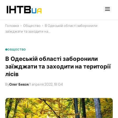
Перейти
до
контенту
Головна
›
Общество
›
В Одеській області заборонили
заїжджати та заходити на…
ОБЩЕСТВО
В Одеській області заборонили
заїжджати та заходити на території
лісів
By
Олег Бевзя
/
1 апреля 2022, 18:04