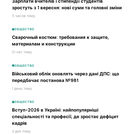
Зарплати вчителів і стипендії студентів
зростуть з 1 вересня: нові суми та головні зміни
5 часов тому
ОБЩЕСТВО
Сварочный костюм: требования к защите,
материалам и конструкции
21 час тому
ОБЩЕСТВО
Військовий облік оновлять через дані ДПС: що
передбачає постанова №981
1 день тому
ОБЩЕСТВО
Вступ-2026 в Україні: найпопулярніші
спеціальності та професії, де зростає дефіцит
кадрів
3 дня тому