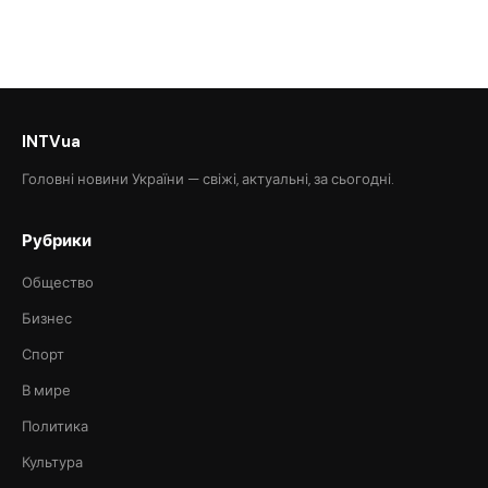
INTVua
Головні новини України — свіжі, актуальні, за сьогодні.
Рубрики
Общество
Бизнес
Спорт
В мире
Политика
Культура