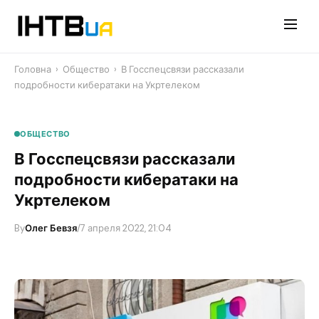
Перейти
до
контенту
Головна
›
Общество
›
В Госспецсвязи рассказали
подробности кибератаки на Укртелеком
ОБЩЕСТВО
В Госспецсвязи рассказали
подробности кибератаки на
Укртелеком
By
Олег Бевзя
/
7 апреля 2022, 21:04