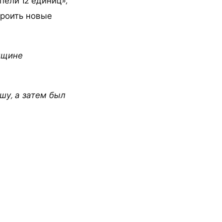
ели 12 единиц»,
троить новые
нщине
шу, а затем был