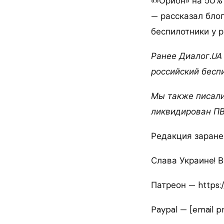
«»Орион» на 50% 
— рассказал блог
беспилотники у р
Ранее Диалог.UA
российский беспи
Мы также писали
ликвидирован ПВ
Редакция заране
Слава Украине! 
Патреон — https:
Paypal — [email p