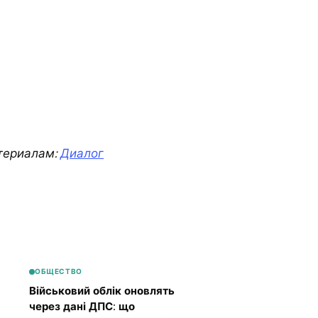
териалам:
Диалог
ОБЩЕСТВО
Військовий облік оновлять
через дані ДПС: що