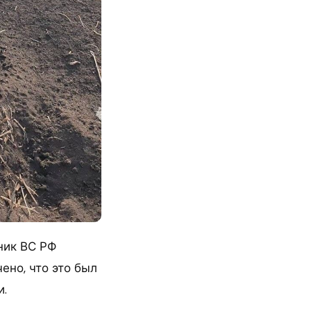
ник ВС РФ
ено, что это был
и.