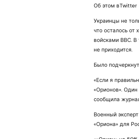
Об этом вTwitte
Украинцы не тол
что осталось от
войсками ВВС. В
не приходится.
Было подчеркнуто
«Если я правильн
«Орионов». Один 
сообщила журнал
Военный эксперт 
«Ориона» для Рос