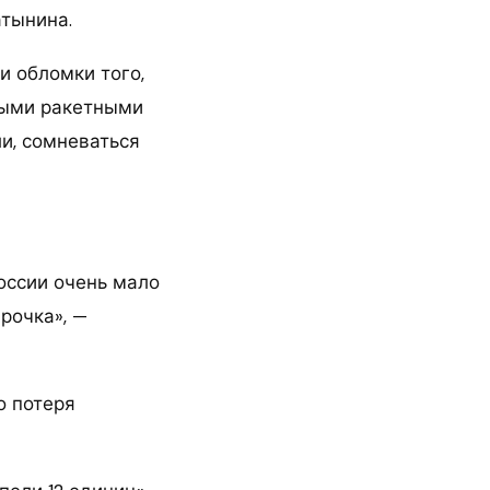
атынина.
и обломки того,
тными ракетными
ли, сомневаться
России очень мало
рочка», —
о потеря