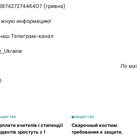
168742727446407 (гривна)
важную информацию!
наш Телеграм-канал
g_Ukraine
По ма
0
БЩЕСТВО
ОБЩЕСТВО
рплати вчителів і стипендії
Сварочный костюм:
удентів зростуть з 1
требования к защите,