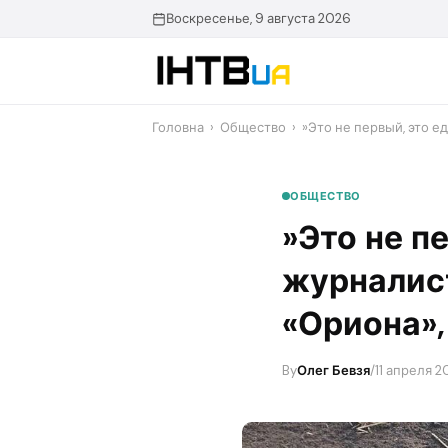
Перейти
Воскресенье, 9 августа 2026
до
контенту
Головна
›
Общество
›
​»Это не первый, это 
ОБЩЕСТВО
​»Это не 
журналист
«Ориона»,
By
Олег Бевзя
/
11 апреля 2