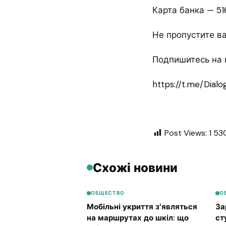
Карта банка — 5
Не пропустите 
Подпишитесь на 
https://t.me/Dialo
Post Views:
1 53
Схожі новини
ОБЩЕСТВО
О
Мобільні укриття з’являться
За
на маршрутах до шкіл: що
ст