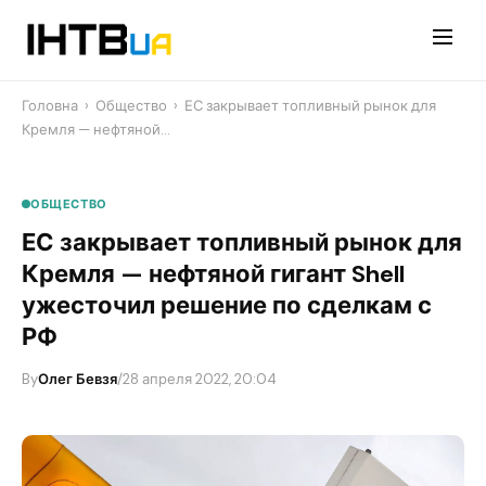
Перейти
до
контенту
Головна
›
Общество
›
ЕС закрывает топливный рынок для
Кремля — нефтяной…
ОБЩЕСТВО
ЕС закрывает топливный рынок для
Кремля — нефтяной гигант Shell
ужесточил решение по сделкам с
РФ
By
Олег Бевзя
/
28 апреля 2022, 20:04