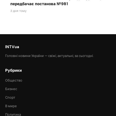
передбачає постанова №981
3 дня тому
INTVua
Головні новини України — свіжі, актуальні, за сьогодні.
Рубрики
Общество
Бизнес
Спорт
В мире
Политика