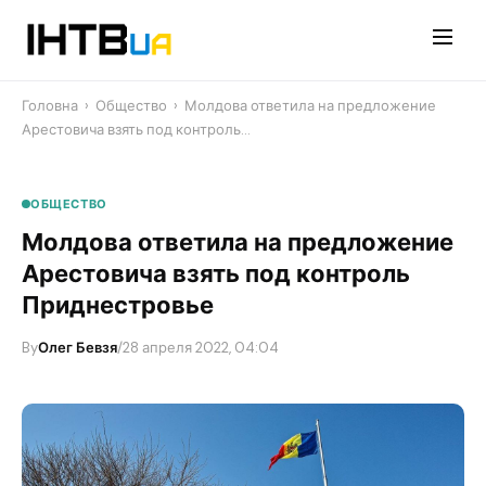
Перейти
до
контенту
Головна
›
Общество
›
Молдова ответила на предложение
Арестовича взять под контроль…
ОБЩЕСТВО
Молдова ответила на предложение
Арестовича взять под контроль
Приднестровье
By
Олег Бевзя
/
28 апреля 2022, 04:04