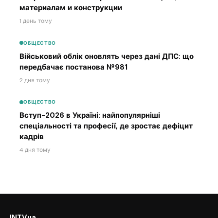
материалам и конструкции
1 день тому
ОБЩЕСТВО
Військовий облік оновлять через дані ДПС: що
передбачає постанова №981
2 дня тому
ОБЩЕСТВО
Вступ-2026 в Україні: найпопулярніші
спеціальності та професії, де зростає дефіцит
кадрів
4 дня тому
INTVua