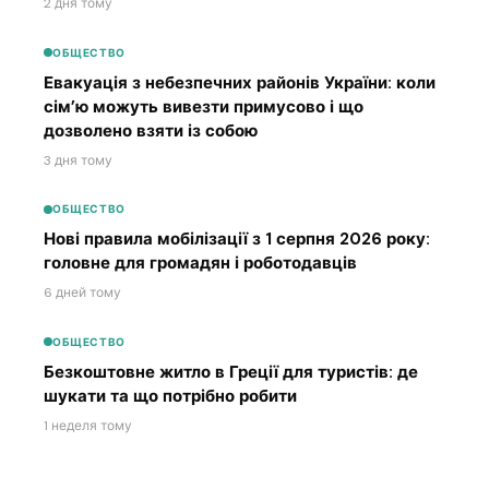
2 дня тому
ОБЩЕСТВО
Евакуація з небезпечних районів України: коли
сім’ю можуть вивезти примусово і що
дозволено взяти із собою
3 дня тому
ОБЩЕСТВО
Нові правила мобілізації з 1 серпня 2026 року:
головне для громадян і роботодавців
6 дней тому
ОБЩЕСТВО
Безкоштовне житло в Греції для туристів: де
шукати та що потрібно робити
1 неделя тому