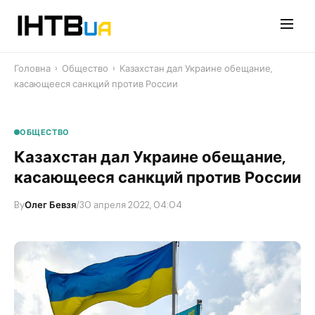
Перейти
до
контенту
Головна
›
Общество
›
Казахстан дал Украине обещание,
касающееся санкций против России
ОБЩЕСТВО
Казахстан дал Украине обещание,
касающееся санкций против России
By
Олег Бевзя
/
30 апреля 2022, 04:04