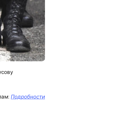
усову
лам:
Подробности