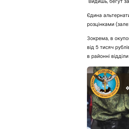
"Видишь, бегут з
Єдина альтернати
розцінками (залеж
Зокрема, в окупо
від 5 тисяч рубл
в районні відділи