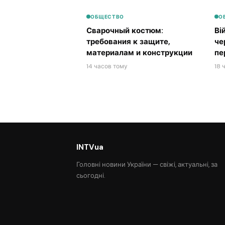
ОБЩЕСТВО
О
Сварочный костюм:
Ві
требования к защите,
че
материалам и конструкции
пе
14 часов тому
18 
INTVua
Головні новини України — свіжі, актуальні, за
сьогодні.