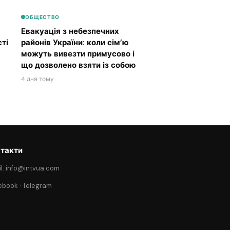
ОБЩЕСТВО
Евакуація з небезпечних
ті
районів України: коли сім’ю
можуть вивезти примусово і
що дозволено взяти із собою
4 дня тому
такти
l: info@intvua.com
ebook
·
Telegram