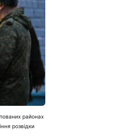
упованих районах
іння розвідки