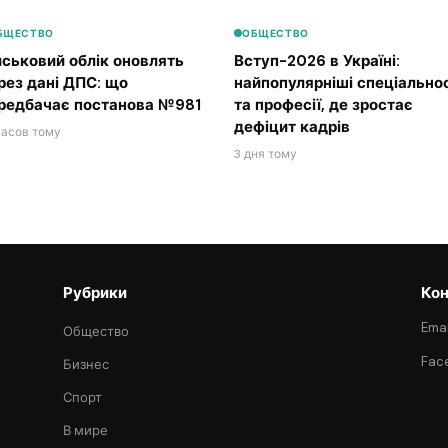
БЩЕСТВО
ОБЩЕСТВО
йськовий облік оновлять
Вступ-2026 в Україні:
рез дані ДПС: що
найпопулярніші спеціальнос
редбачає постанова №981
та професії, де зростає
дефіцит кадрів
часов тому
3 дня тому
Рубрики
Кон
Emai
Общество
Fac
Бизнес
Спорт
В мире