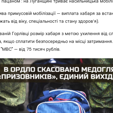
а пацаном": на Луганщині триває насильницька мобіліз
ва примусовій мобілізації — виплата хабаря за вст
ать від віку, спеціальності та стану здоров’я).
ваній Горлівці розмір хабаря з метою ухилення від 
ів, якщо сплатити безпосередньо на місці затримання
 "МВС" — від 75 тисяч рублів.