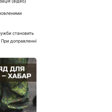
ація (відео)
ановленими
служби становить
. При доправленні