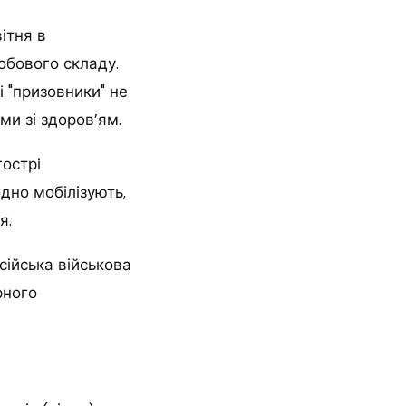
ітня в
обового складу.
і "призовники" не
и зі здоров’ям.
гострі
дно мобілізують,
я.
сійська військова
рного