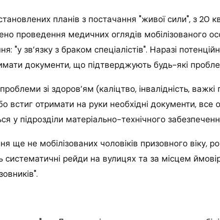
тановлених планів з постачання "живої сили", з 20 кв
но проведення медичних оглядів мобілізованого ос
я: "у зв’язку з браком спеціалістів". Наразі потенційн
мати документи, що підтверджують будь-які проблем
 проблеми зі здоров’ям (каліцтво, інвалідність, важкі 
о встиг отримати на руки необхідні документи, все о
ся у підрозділи матеріально-технічного забезпеченн
я ще не мобілізованих чоловіків призовного віку, ро
ь систематичні рейди на вулицях та за місцем ймові
овників".