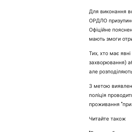
Для виконання вс
ОРДЛО призупине
Офіційне поясненн
мають змоги отри
Тих, хто має явні
захворювання) аб
але розподіляють
З метою виявленн
поліція проводит
проживання "приз
Читайте також