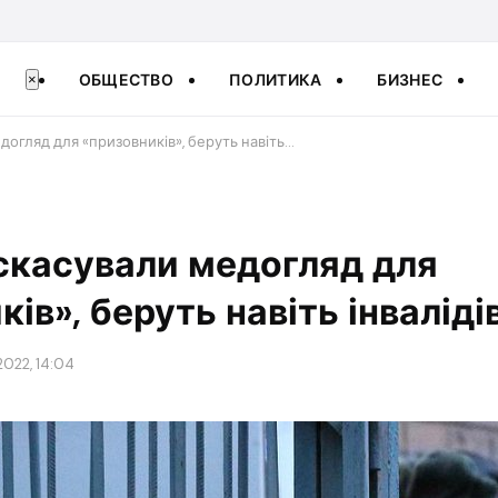
ОБЩЕСТВО
ПОЛИТИКА
БИЗНЕС
×
огляд для «призовників», беруть навіть…
скасували медогляд для
ів», беруть навіть інваліді
2022, 14:04