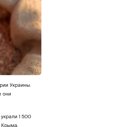
рии Украины.
е они
 украли 1 500
 Крыма.