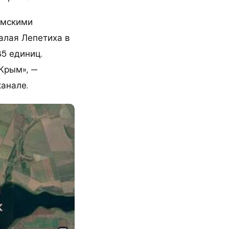
ымскими
алая Лепетиха в
35 единиц.
 Крым», —
анале.