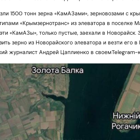
зли 1500 тонн зерна «КамАЗами», зерновозами с кр
типами «Крымзернотранс» из элеватора в поселке М
эти «КамАЗы», только пустые, заехали в Новорайск. 
зить зерно из Новорайского элеватора и везти его в
кий журналист Андрей Цаплиенко в своемTelegram-к