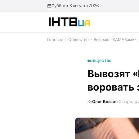
Перейти
Суббота, 8 августа 2026
до
контенту
Головна
›
Общество
›
Вывозят «КАМАЗами»: 
ОБЩЕСТВО
Вывозят 
воровать 
By
Олег Бевзя
/
30 апреля 