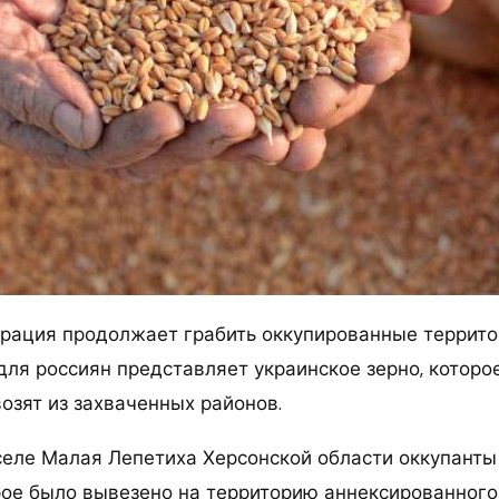
рация продолжает грабить оккупированные террито
для россиян представляет украинское зерно, которо
зят из захваченных районов.
 селе Малая Лепетиха Херсонской области оккупанты
орое было вывезено на территорию аннексированного