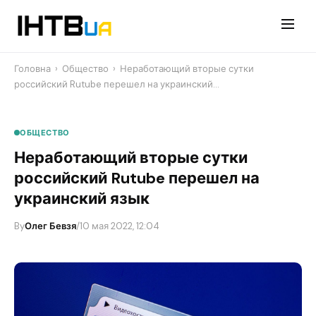
Перейти
до
контенту
Головна
›
Общество
›
​Неработающий вторые сутки
российский Rutube перешел на украинский…
ОБЩЕСТВО
​Неработающий вторые сутки
российский Rutube перешел на
украинский язык
By
Олег Бевзя
/
10 мая 2022, 12:04