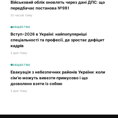
Військовий облік оновлять через дані ДПС: що
передбачає постанова №981
10 часов тому
ОБЩЕСТВО
Вступ-2026 в Україні: найпопулярніші
спеціальності та професії, де зростає дефіцит
кадрів
3 дня тому
ОБЩЕСТВО
Евакуація з небезпечних районів України: коли
сім’ю можуть вивезти примусово і що
дозволено взяти із собою
3 дня тому