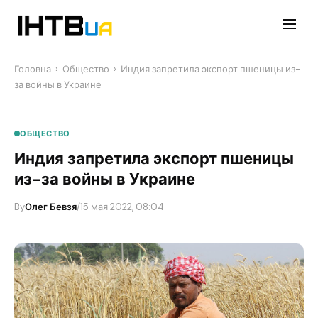
Перейти
до
контенту
Головна
›
Общество
›
Индия запретила экспорт пшеницы из-
за войны в Украине
ОБЩЕСТВО
Индия запретила экспорт пшеницы
из-за войны в Украине
By
Олег Бевзя
/
15 мая 2022, 08:04