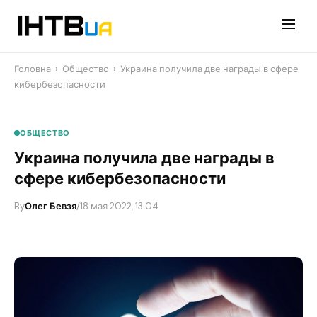
Перейти
до
контенту
Головна
›
Общество
›
Украина получила две награды в сфере
кибербезопасности
ОБЩЕСТВО
Украина получила две награды в
сфере кибербезопасности
By
Олег Бевзя
/
18 мая 2022, 13:04