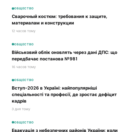
ОБЩЕСТВО
Сварочный костюм: требования к защите,
материалам и конструкции
12 часов тому
ОБЩЕСТВО
Військовий облік оновлять через дані ДПС: що
передбачає постанова №981
16 часов тому
ОБЩЕСТВО
Вступ-2026 в Україні: найпопулярніші
спеціальності та професії, де зростає дефіцит
кадрів
3 дня тому
ОБЩЕСТВО
Евакуація з небезпечних районів України: коли