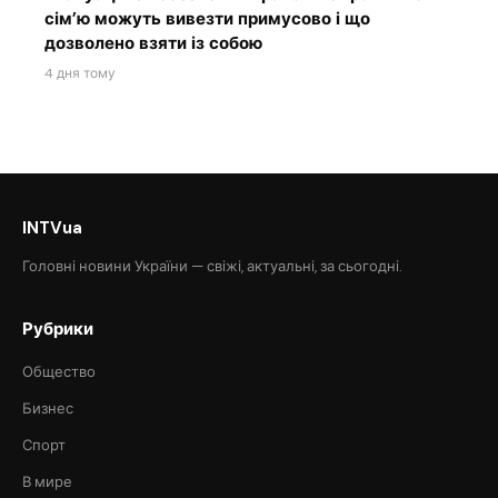
сім’ю можуть вивезти примусово і що
дозволено взяти із собою
4 дня тому
INTVua
Головні новини України — свіжі, актуальні, за сьогодні.
Рубрики
Общество
Бизнес
Спорт
В мире