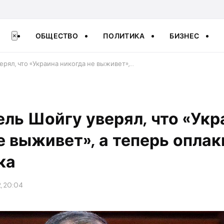
ОБЩЕСТВО
ПОЛИТИКА
БИЗНЕС
×
рял, что «Украина никогда не выживет»,…
ль Шойгу уверял, что «Укр
е выживет», а теперь опла
ка
, 20:04