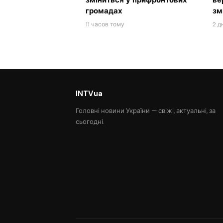
зміниться у прифронтових
ве
громадах
зм
11 часов тому
2 д
INTVua
Головні новини України — свіжі, актуальні, за
сьогодні.