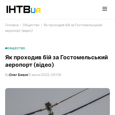
Перейти
до
контенту
Головна
›
Общество
›
Як проходив бій за Гостомельський
аеропорт (відео)
ОБЩЕСТВО
Як проходив бій за Гостомельський
аеропорт (відео)
By
Олег Бевзя
/
5 июня 2022, 09:09