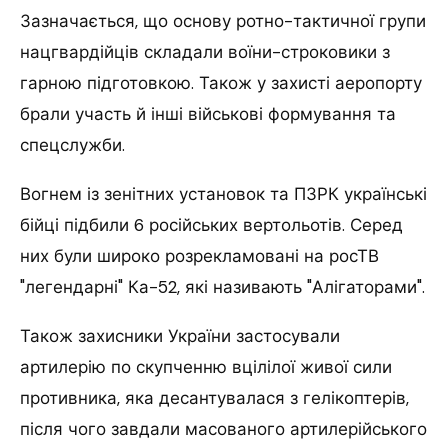
Зазначається, що основу ротно-тактичної групи
нацгвардійців складали воїни-строковики з
гарною підготовкою. Також у захисті аеропорту
брали участь й інші військові формування та
спецслужби.
Вогнем із зенітних установок та ПЗРК українські
бійці підбили 6 російських вертольотів. Серед
них були широко розрекламовані на росТВ
"легендарні" Ка-52, які називають "Алігаторами".
Також захисники України застосували
артилерію по скупченню вцілілої живої сили
противника, яка десантувалася з гелікоптерів,
після чого завдали масованого артилерійського