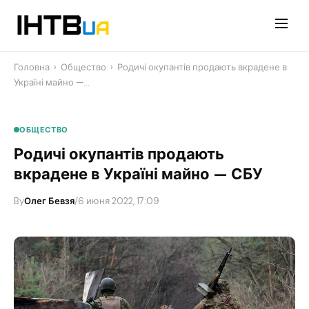
Перейти
до
контенту
Головна
›
Общество
›
Родичі окупантів продають вкрадене в
Україні майно —…
ОБЩЕСТВО
Родичі окупантів продають
вкрадене в Україні майно — СБУ
By
Олег Бевзя
/
6 июня 2022, 17:09