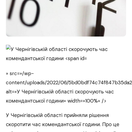
» src=»/wp-
content/uploads/2022/06/5bd0bdf74c74f847b35da2
alt=»У Чернігівській області скорочують час
комендантської години» width=»100%» />
У Чернігівській області прийняли рішення
скоротити час комендантської години. Про це