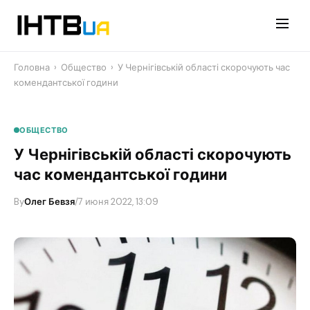
Перейти
до
контенту
Головна
›
Общество
›
У Чернігівській області скорочують час
комендантської години
ОБЩЕСТВО
У Чернігівській області скорочують
час комендантської години
By
Олег Бевзя
/
7 июня 2022, 13:09