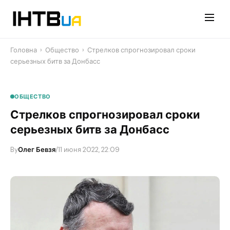
Перейти
до
контенту
Головна
›
Общество
›
Стрелков спрогнозировал сроки
серьезных битв за Донбасс
ОБЩЕСТВО
Стрелков спрогнозировал сроки
серьезных битв за Донбасс
By
Олег Бевзя
/
11 июня 2022, 22:09