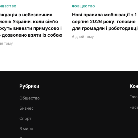
БЩЕСТВО
ОБЩЕСТВО
акуація з небезпечних
Нові правила мобілізації з 1
йонів України: коли сім’ю
серпня 2026 року: головне
жуть вивезти примусово і
для громадян і роботодавці
 дозволено взяти із собою
6 дней тому
ня тому
Рубрики
Кон
Emai
Общество
Fac
Бизнес
Спорт
В мире