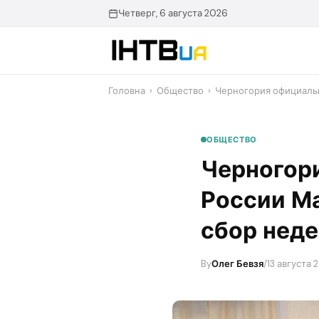
Перейти
Четверг, 6 августа 2026
до
контенту
Головна
›
Общество
›
Черногория официаль
ОБЩЕСТВО
Черногор
России М
сбор нед
By
Олег Бевзя
/
13 августа 