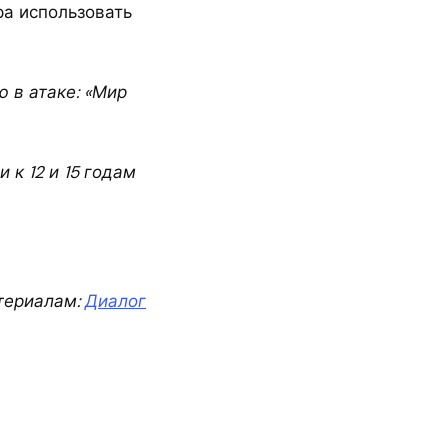
а использовать
 в атаке: «Мир
 к 12 и 15 годам
териалам:
Диалог