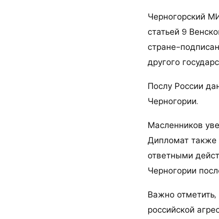
Черногорский МИ
статьей 9 Венск
стране-подписан
другого государ
Послу России да
Черногории.
Масленников уве
Дипломат также 
ответными дейст
Черногории после
Важно отметить,
российской агре