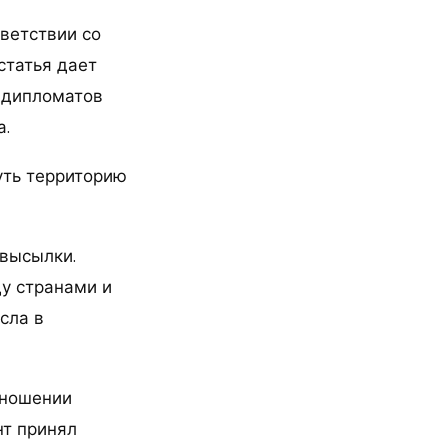
ветствии со
статья дает
 дипломатов
а.
уть территорию
 высылки.
у странами и
сла в
тношении
нт принял