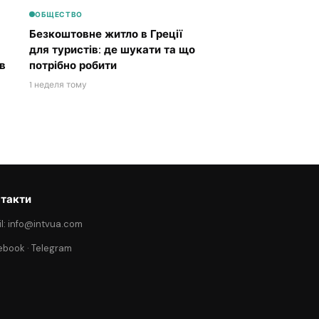
ОБЩЕСТВО
Безкоштовне житло в Греції
для туристів: де шукати та що
в
потрібно робити
1 неделя тому
такти
l: info@intvua.com
ebook
·
Telegram