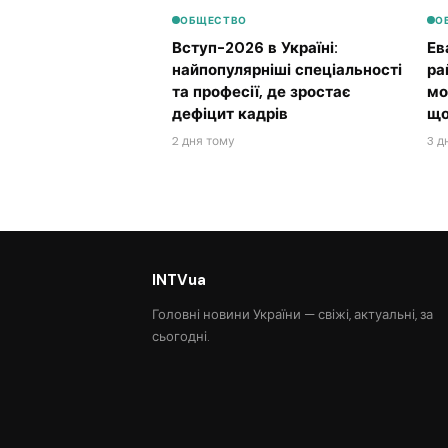
ОБЩЕСТВО
О
Вступ-2026 в Україні:
Ев
найпопулярніші спеціальності
ра
та професії, де зростає
мо
дефіцит кадрів
що
2 дня тому
3 д
INTVua
Головні новини України — свіжі, актуальні, за
сьогодні.