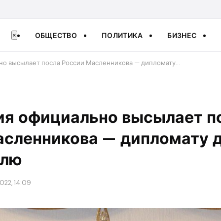
ОБЩЕСТВО
ПОЛИТИКА
БИЗНЕС
×
но высылает посла России Масленникова — дипломату…
ия официально высылает п
асленникова — дипломату д
елю
2022, 14:09