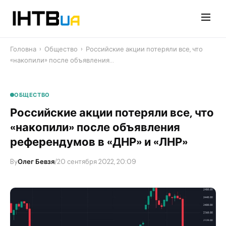
Перейти
до
контенту
Головна
›
Общество
›
Российские акции потеряли все, что
«накопили» после объявления…
ОБЩЕСТВО
Российские акции потеряли все, что
«накопили» после объявления
референдумов в «ДНР» и «ЛНР»
By
Олег Бевзя
/
20 сентября 2022, 20:09