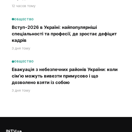
12 часов тому
ОБЩЕСТВО
Вступ-2026 в Україні: найпопулярніші
спеціальності та професії, де зростає дефіцит
кадрів
3 дня тому
ОБЩЕСТВО
Евакуація з небезпечних районів України: коли
сім’ю можуть вивезти примусово і що
дозволено взяти із собою
3 дня тому
INTVua