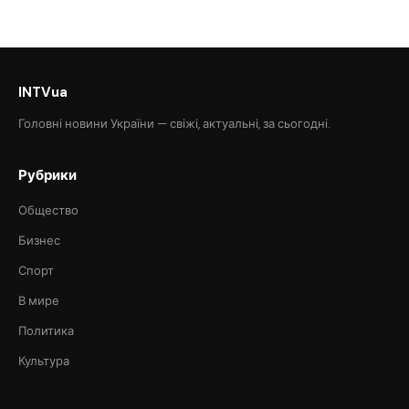
INTVua
Головні новини України — свіжі, актуальні, за сьогодні.
Рубрики
Общество
Бизнес
Спорт
В мире
Политика
Культура