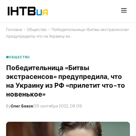
Перейти
до
контенту
Головна
›
Общество
›
Победительница «Битвы экстрасенсов»
предупредила, что на Украину из…
ОБЩЕСТВО
Победительница «Битвы
экстрасенсов» предупредила, что
на Украину из РФ «прилетит что-то
новенькое»
By
Олег Бевзя
/
29 сентября 2022, 08:09