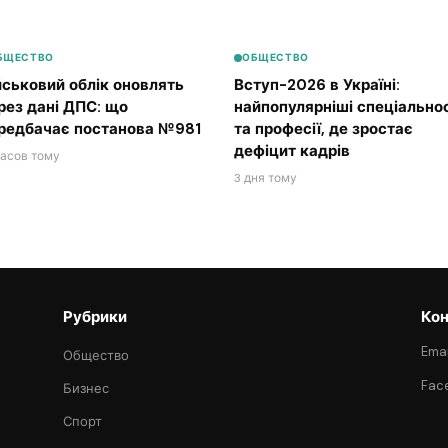
БЩЕСТВО
ОБЩЕСТВО
йськовий облік оновлять
Вступ-2026 в Україні:
рез дані ДПС: що
найпопулярніші спеціальнос
редбачає постанова №981
та професії, де зростає
дефіцит кадрів
часов тому
3 дня тому
Рубрики
Кон
Emai
Общество
Fac
Бизнес
Спорт