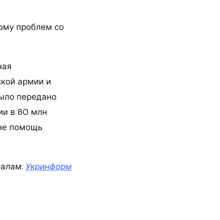
тому проблем со
ная
кой армии и
было передано
ии в 80 млн
не помощь
иалам:
Укринформ