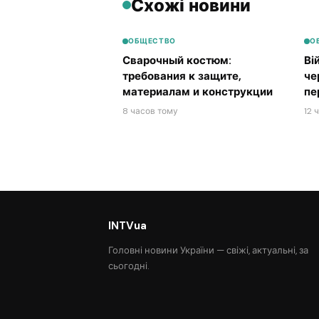
Схожі новини
ОБЩЕСТВО
О
Сварочный костюм:
Ві
требования к защите,
че
материалам и конструкции
пе
8 часов тому
12 
INTVua
Головні новини України — свіжі, актуальні, за
сьогодні.