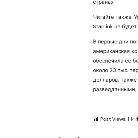
странах.
Читайте также: 
StarLink не буде
В первые дни по
американская ко
обеспечила ее бе
около 20 тыс. т
долларов. Также
разведданными, 
Post Views:
1 14