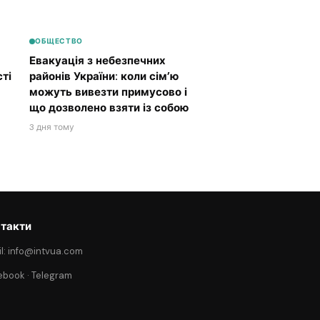
ОБЩЕСТВО
Евакуація з небезпечних
ті
районів України: коли сім’ю
можуть вивезти примусово і
що дозволено взяти із собою
3 дня тому
такти
l: info@intvua.com
ebook
·
Telegram