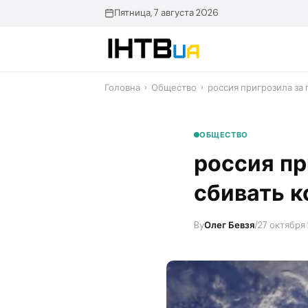
Перейти
Пятница, 7 августа 2026
до
контенту
Головна
›
Общество
›
россия пригрозила за
ОБЩЕСТВО
россия пр
сбивать 
By
Олег Бевзя
/
27 октября 