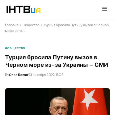
Перейти
до
контенту
Головна
›
Общество
›
Турция бросила Путину вызов в Черном
море из-за…
ОБЩЕСТВО
Турция бросила Путину вызов в
Черном море из-за Украины – СМИ
By
Олег Бевзя
/
31 октября 2022, 11:09